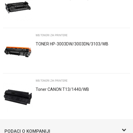
Email
Poruka
WB TONERI ZA PRINTERE
TONER HP-3003DW/3003DN/3103/WB
POŠALJI
WB TONERI ZA PRINTERE
Toner CANON T13/1440/WB
Trenutno nema komentara
PODACI O KOMPANIJI