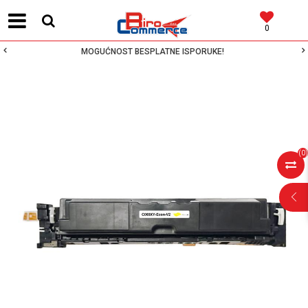
0
MOGUĆNOST BESPLATNE ISPORUKE!
(
0
)