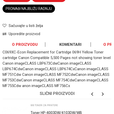
PRONAĐI NAJBLIŽU RADNJU
Sačuvajte u listi želja
Uporedite proizvod
O PROIZVODU
KOMENTARI
O PR
C069XC-Econ Replacement for Cartridge 069H Yellow Toner
cartridge Canon Compatible 5,500 Pages not showing toner level
Canon imageCLASS LBP673CdwCanon imageCLASS
LBP674CdwCanon imageCLASS LBP674CxCanon imageCLASS
MF751Cdw Canon imageCLASS MF752CdwCanon imageCLASS
MF753CdwCanon imageCLASS MF754CdwCanon imageCLASS
MF755Cdw anon imageCLASS MF756Cx
OSTAVI KOMENTAR
SLIČNI PROIZVODI
Ime/Nadimak
WB TONERI ZA PRINTERE
Toner HP-4003DW/4103DW/WB