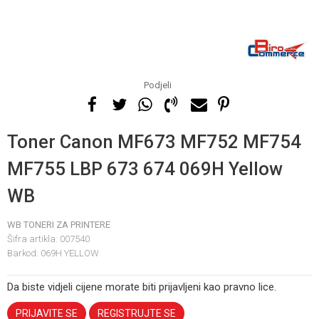
Podjeli
Toner Canon MF673 MF752 MF754
MF755 LBP 673 674 069H Yellow
WB
WB TONERI ZA PRINTERE
Šifra artikla:
007540
Barkod:
069H YELLOW
Da biste vidjeli cijene morate biti prijavljeni kao pravno lice.
PRIJAVITE SE
REGISTRUJTE SE