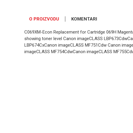
O PROIZVODU
KOMENTARI
C069XM-Econ Replacement for Cartridge 069H Magenta
showing toner level Canon imageCLASS LBP673Cdw
LBP674CxCanon imageCLASS MF751Cdw Canon ima
imageCLASS MF754CdwCanon imageCLASS MF755Cd
OSTAVI KOMENTAR
Ime/Nadimak
Poruka