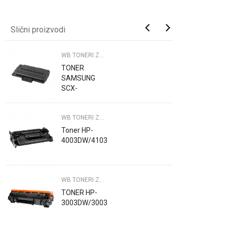
Slični proizvodi
WB TONERI ZA PRINTERE
TONER
SAMSUNG
SCX-
4300/WB
WB TONERI ZA PRINTERE
Toner HP-
4003DW/4103DW/WB
WB TONERI ZA PRINTERE
TONER HP-
3003DW/3003DN/3103/WB