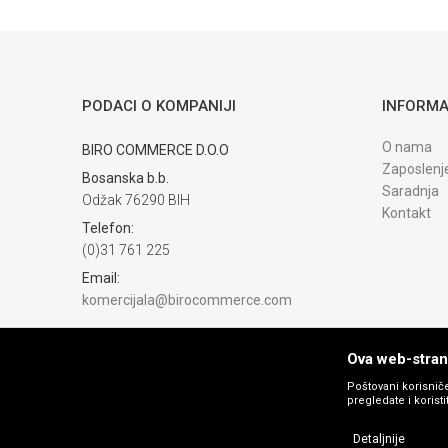
POŠALJI
PODACI O KOMPANIJI
INFORMA
Trenutno nema komentara
O nama
BIRO COMMERCE D.O.O
Zaposlenj
Bosanska b.b.
Saradnja
Odžak 76290 BIH
Kontakt
Telefon:
(0)31 761 225
Email:
komercijala@birocommerce.com
Račun
UNICREDIT BANKA 3383302200076404
Ova web-strani
PIB:
Poštovani korisniče
pregledate i korist
254040500002
Matični broj:
Detaljnije