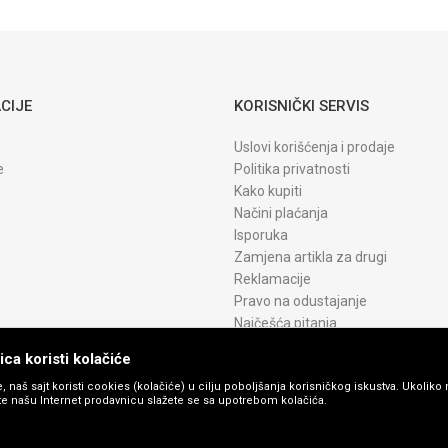
CRG 075H
YELLOW WB
CIJE
KORISNIČKI SERVIS
Uslovi korišćenja i prodaje
e
Politika privatnosti
Kako kupiti
Načini plaćanja
Isporuka
Zamjena artikla za drugi
Reklamacije
Pravo na odustajanje
Najčešća pitanja
ca koristi kolačiće
, naš sajt koristi cookies (kolačiće) u cilju poboljšanja korisničkog iskustva. Ukoliko 
ite našu Internet prodavnicu slažete se sa upotrebom kolačića.