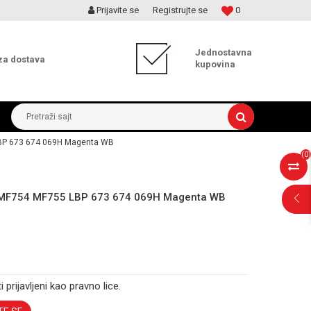
Prijavite se
Registrujte se
0
MOGUĆNOST ISPORUKE ZA 24H!
Jednostavna
za dostava
kupovina
Pretraži sajt
BP 673 674 069H Magenta WB
(
0
)
MF754 MF755 LBP 673 674 069H Magenta WB
i prijavljeni kao pravno lice.