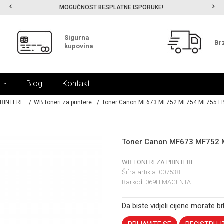
MOGUĆNOST BESPLATNE ISPORUKE!
Sigurna
Br
kupovina
Blog
Kontakt
PRINTERE
WB toneri za printere
Toner Canon MF673 MF752 MF754 MF755 L
Toner Canon MF673 MF752 
WB TONERI ZA PRINTERE
Šifra artikla:
007538
Barkod:
069H MAGENTA
Da biste vidjeli cijene morate bit