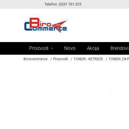
Telefon: (0)31 761 225
KE!
MOGUĆNOST ISPORUKE ZA 24H!
Proizvodi
Novo
Akcija
Brendovi
Birocommerce
Proizvodi
TONERI - KETRIDŽI
TONERI ZA 