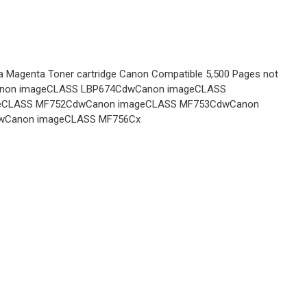
 Magenta Toner cartridge Canon Compatible 5,500 Pages not
WB TONERI ZA PRINTERE
Canon imageCLASS LBP674CdwCanon imageCLASS
Toner HP-
geCLASS MF752CdwCanon imageCLASS MF753CdwCanon
M552 M553
wCanon imageCLASS MF756Cx
MFP M577
CF360X(508X)
CANON 040H
Email
WB TONERI ZA PRINTERE
WB BLACK
Toner HP Pro
4002 4102
W1490 WB
WB TONERI ZA PRINTERE
Toner CANON
LBP646Cdw
LBP647
MF662 MF663