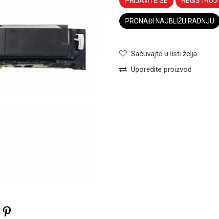
PRIJAVITE SE
REGISTRUJ
PRONAĐI NAJBLIŽU RADNJU
Sačuvajte u listi želja
Uporedite proizvod