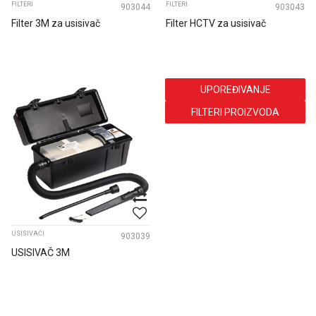
FILTERI
FILTERI
903044
903043
Filter 3M za usisivač
Filter HCTV za usisivač
UPOREĐIVANJE
FILTERI PROIZVODA
USISIVAČI
903039
USISIVAČ 3M