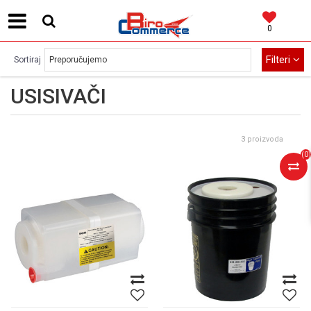
0
MOGUĆNOST BESPLATNE ISPORUKE!
Filteri
Sortiraj
USISIVAČI
3 proizvoda
(
0
)