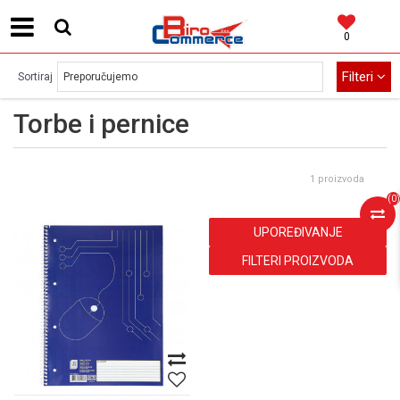
0
MOGUĆNOST BESPLATNE ISPORUKE!
Filteri
Sortiraj
Torbe i pernice
1 proizvoda
(
0
)
UPOREĐIVANJE
FILTERI PROIZVODA