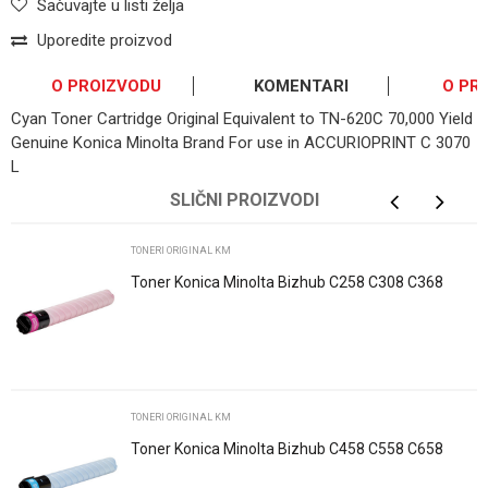
Sačuvajte u listi želja
Uporedite proizvod
O PROIZVODU
KOMENTARI
O PR
Cyan Toner Cartridge Original Equivalent to TN-620C 70,000 Yield
Genuine Konica Minolta Brand For use in ACCURIOPRINT C 3070
L
OSTAVI KOMENTAR
SLIČNI PROIZVODI
Ime/Nadimak
TONERI ORIGINAL KM
Toner Konica Minolta Bizhub C258 C308 C368
Magenta Original POLA
Email
Poruka
TONERI ORIGINAL KM
Toner Konica Minolta Bizhub C458 C558 C658
Cyan Original