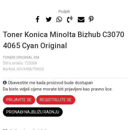
Podjeli
Toner Konica Minolta Bizhub C3070
4065 Cyan Original
TONERI ORIGINAL KM
Šifra artikla:
725038
Barkod:
A3VX456/TN620
Obavestite me kada proizvod bude dostupan
Da biste vidjeli cijene morate biti prijavljeni kao pravno lice.
PRIJAVITE SE
REGISTRUJTE SE
PRONAĐI NAJBLIŽU RADNJU