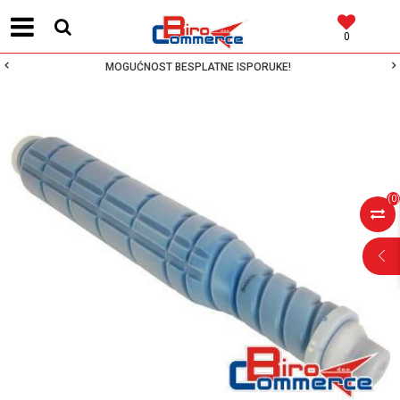
0
MOGUĆNOST BESPLATNE ISPORUKE!
(
0
)