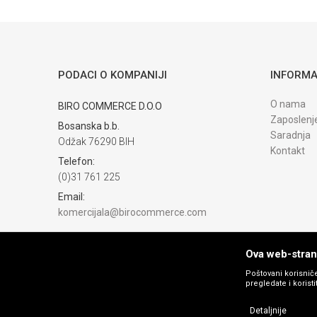
Trenutno nema komentara
PODACI O KOMPANIJI
INFORMA
O nama
BIRO COMMERCE D.O.O
Zaposlenj
Bosanska b.b.
Saradnja
Odžak 76290 BIH
Kontakt
Telefon:
(0)31 761 225
Email:
komercijala@birocommerce.com
Račun
UNICREDIT BANKA 3383302200076404
Ova web-strani
PIB:
Poštovani korisniče
pregledate i korist
254040500002
Matični broj:
Detaljnije