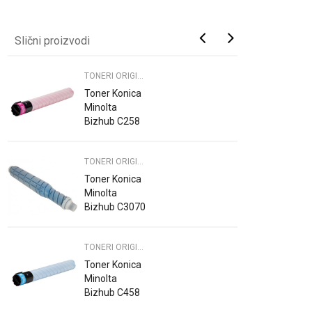
Slični proizvodi
TONERI ORIGINAL KM
Toner Konica
Minolta
Bizhub C258
C308 C368
Magenta
TONERI ORIGINAL KM
Original POLA
Toner Konica
Minolta
Bizhub C3070
4065 Cyan
Original
TONERI ORIGINAL KM
Toner Konica
Minolta
Bizhub C458
C558 C658