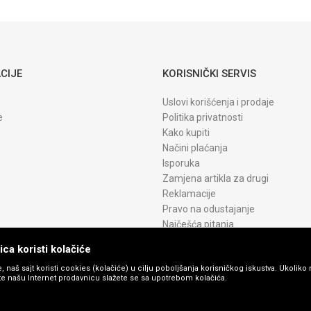
Original
CIJE
KORISNIČKI SERVIS
Uslovi korišćenja i prodaje
e
Politika privatnosti
Kako kupiti
Načini plaćanja
Isporuka
Zamjena artikla za drugi
Reklamacije
Pravo na odustajanje
Najčešća pitanja
ca koristi kolačiće
, naš sajt koristi cookies (kolačiće) u cilju poboljšanja korisničkog iskustva. Ukoliko 
ite našu Internet prodavnicu slažete se sa upotrebom kolačića.