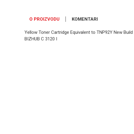
O PROIZVODU
KOMENTARI
Yellow Toner Cartridge Equivalent to TNP92Y New Build 
BIZHUB C 3120 I
OSTAVI KOMENTAR
Ime/Nadimak
Poruka
POŠALJI