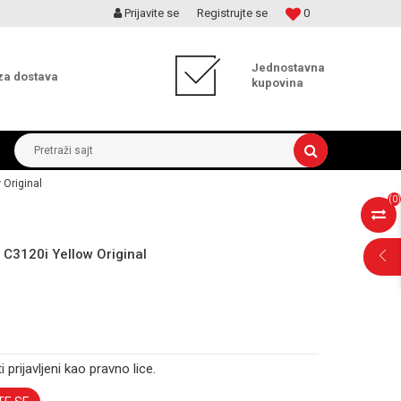
Prijavite se
Registrujte se
0
MOGUĆNOST ISPORUKE ZA 24H!
Jednostavna
za dostava
kupovina
Pretraži sajt
 Original
(
0
)
 C3120i Yellow Original
i prijavljeni kao pravno lice.