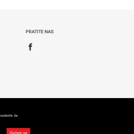
Cyan Original
PRATITE NAS
nastavite da
Slažem se