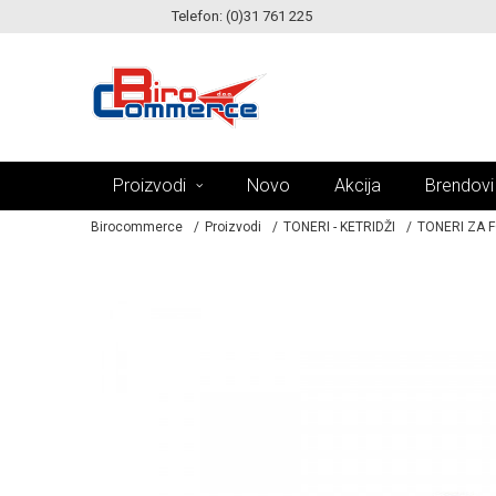
Telefon: (0)31 761 225
KE!
MOGUĆNOST ISPORUKE ZA 24H!
Proizvodi
Novo
Akcija
Brendovi
Birocommerce
Proizvodi
TONERI - KETRIDŽI
TONERI ZA 