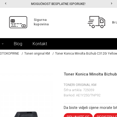
MOGUĆNOST BESPLATNE ISPORUKE!
Sigurna
Br
kupovina
Blog
Kontakt
FOTOKOPIRNE
Toneri original KM
Toner Konica Minolta Bizhub C3120i Yellow
Toner Konica Minolta Bizhub
TONERI ORIGINAL KM
Šifra artikla:
725059
Barkod:
AE1Y250/TNP92
Da biste vidjeli cijene morate bit