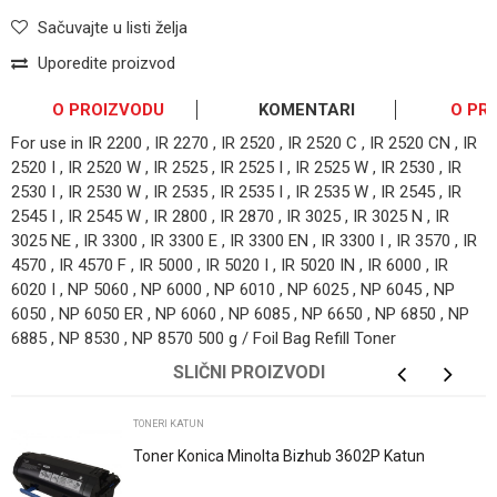
Sačuvajte u listi želja
Uporedite proizvod
O PROIZVODU
KOMENTARI
O PR
For use in IR 2200 , IR 2270 , IR 2520 , IR 2520 C , IR 2520 CN , IR
2520 I , IR 2520 W , IR 2525 , IR 2525 I , IR 2525 W , IR 2530 , IR
2530 I , IR 2530 W , IR 2535 , IR 2535 I , IR 2535 W , IR 2545 , IR
2545 I , IR 2545 W , IR 2800 , IR 2870 , IR 3025 , IR 3025 N , IR
3025 NE , IR 3300 , IR 3300 E , IR 3300 EN , IR 3300 I , IR 3570 , IR
4570 , IR 4570 F , IR 5000 , IR 5020 I , IR 5020 IN , IR 6000 , IR
6020 I , NP 5060 , NP 6000 , NP 6010 , NP 6025 , NP 6045 , NP
6050 , NP 6050 ER , NP 6060 , NP 6085 , NP 6650 , NP 6850 , NP
6885 , NP 8530 , NP 8570 500 g / Foil Bag Refill Toner
OSTAVI KOMENTAR
SLIČNI PROIZVODI
Ime/Nadimak
TONERI KATUN
Toner Konica Minolta Bizhub 3602P Katun
Email