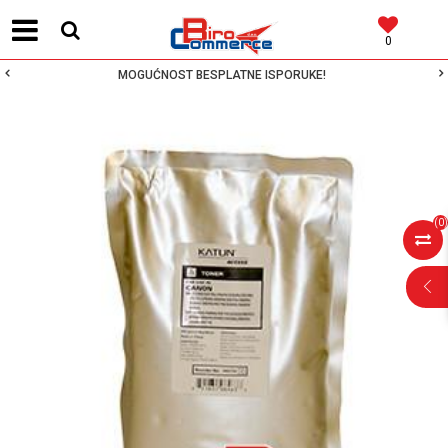
0
MOGUĆNOST BESPLATNE ISPORUKE!
(
0
)