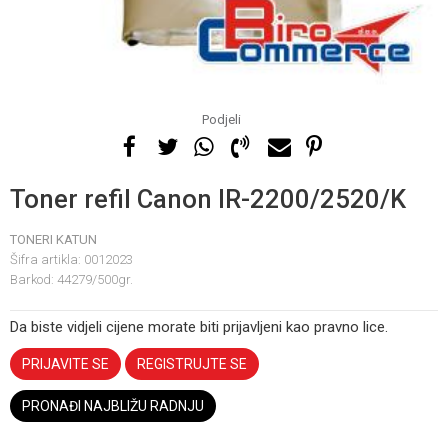
Podjeli
Toner refil Canon IR-2200/2520/K
TONERI KATUN
Šifra artikla:
0012023
Barkod:
44279/500gr.
Da biste vidjeli cijene morate biti prijavljeni kao pravno lice.
PRIJAVITE SE
REGISTRUJTE SE
PRONAĐI NAJBLIŽU RADNJU