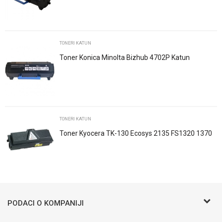
Poruka
TONERI KATUN
Toner Konica Minolta Bizhub 4702P Katun
POŠALJI
TONERI KATUN
Toner Kyocera TK-130 Ecosys 2135 FS1320 1370
1028 1128 1300 1350 Katun
Trenutno nema komentara
PODACI O KOMPANIJI