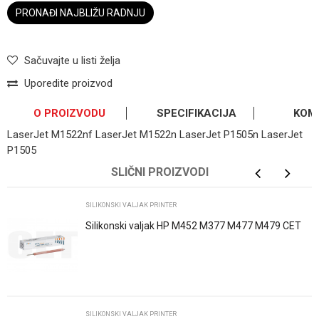
PRONAĐI NAJBLIŽU RADNJU
Sačuvajte u listi želja
Uporedite proizvod
O PROIZVODU
SPECIFIKACIJA
KOM
LaserJet M1522nf LaserJet M1522n LaserJet P1505n LaserJet
P1505
OSTAVI KOMENTAR
Kategorija
Silikonski valjak printer
SLIČNI PROIZVODI
Ime/Nadimak
Osnovno pakovanje
1
SILIKONSKI VALJAK PRINTER
Silikonski valjak HP M452 M377 M477 M479 CET
Email
Poruka
SILIKONSKI VALJAK PRINTER