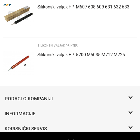
Silikonski valjak HP-M607 608 609 631 632 633
610 611 612
POŠALJI
SILIKONSKI VALJAK PRINTER
Silikonski valjak HP-5200 M5035 M712 M725
Trenutno nema komentara
PODACI O KOMPANIJI
BIRO COMMERCE D.O.O
INFORMACIJE
O nama
Bosanska b.b.
KORISNIČKI SERVIS
Zaposlenje
Odžak 76290 BIH
Saradnja