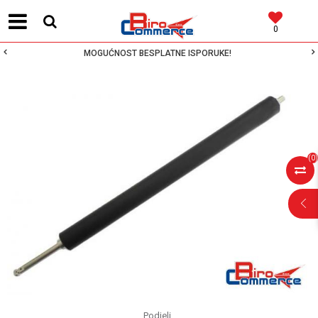
0
MOGUĆNOST BESPLATNE ISPORUKE!
(
0
)
Podjeli