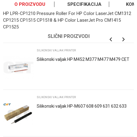
O PROIZVODU
SPECIFIKACIJA
KOM
HP LPR-CP1210 Pressure Roller For HP Color LaserJet CM1312
CP1215 CP1515 CP1518 & HP Color LaserJet Pro CM1415
CP1525
OSTAVI KOMENTAR
Kategorija
Silikonski valjak printer
SLIČNI PROIZVODI
Ime/Nadimak
Osnovno pakovanje
1
SILIKONSKI VALJAK PRINTER
Silikonski valjak HP M452 M377 M477 M479 CET
Email
Poruka
SILIKONSKI VALJAK PRINTER
Silikonski valjak HP-M607 608 609 631 632 633
610 611 612
POŠALJI