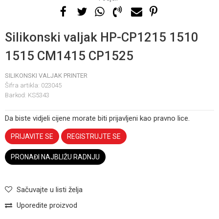
Silikonski valjak HP-CP1215 1510
1515 CM1415 CP1525
SILIKONSKI VALJAK PRINTER
Šifra artikla:
023045
Barkod:
KS5343
Da biste vidjeli cijene morate biti prijavljeni kao pravno lice.
PRIJAVITE SE
REGISTRUJTE SE
PRONAĐI NAJBLIŽU RADNJU
Sačuvajte u listi želja
Uporedite proizvod