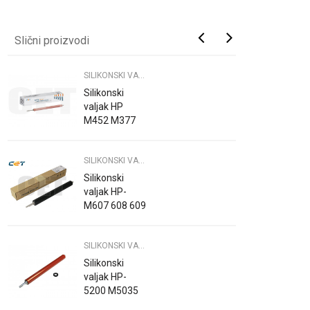
Slični proizvodi
SILIKONSKI VALJAK PRINTER
Silikonski
valjak HP
M452 M377
M477 M479
CET
SILIKONSKI VALJAK PRINTER
Silikonski
valjak HP-
M607 608 609
631 632 633
610 611 612
SILIKONSKI VALJAK PRINTER
Silikonski
valjak HP-
5200 M5035
M712 M725