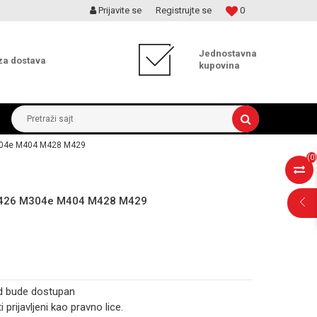
Prijavite se
Registrujte se
0
MOGUĆNOST ISPORUKE ZA 24H!
Jednostavna
za dostava
kupovina
Pretraži sajt
M304e M404 M428 M429
(
0
)
 M426 M304e M404 M428 M429
d bude dostupan
i prijavljeni kao pravno lice.