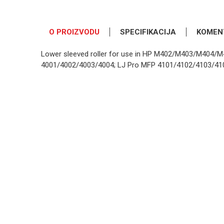
O PROIZVODU
SPECIFIKACIJA
KOMEN
Lower sleeved roller for use in HP M402/M403/M404
4001/4002/4003/4004; LJ Pro MFP 4101/4102/4103/4
OSTAVI KOMENTAR
Kategorija
Ime/Nadimak
Osnovno pakovanje
Poruka
POŠALJI