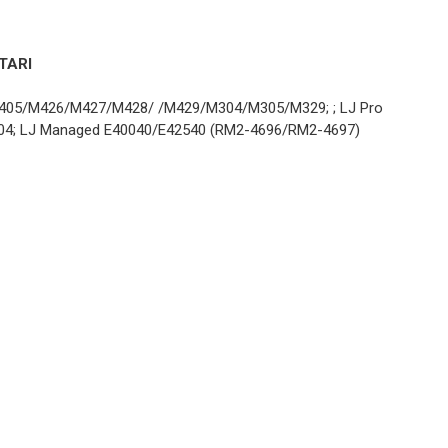
TARI
/M405/M426/M427/M428/ /M429/M304/M305/M329; ; LJ Pro
SILIKONSKI VALJAK PRINTER
104; LJ Managed E40040/E42540 (RM2-4696/RM2-4697)
Silikonski
valjak HP-
Silikonski valjak printer
CP1215 1510
Email
1515 CM1415
1
CP1525
SILIKONSKI VALJAK PRINTER
Silikonski
valjak HP-
P1005 P1006
LPR-P1006
SILIKONSKI VALJAK PRINTER
Silikonski
valjak HP-
P2035 P2055
M400 IR1133