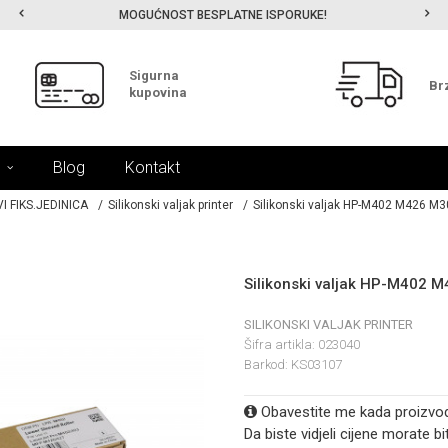
MOGUĆNOST BESPLATNE ISPORUKE!
Sigurna
Br
kupovina
Blog
Kontakt
I FIKS.JEDINICA
Silikonski valjak printer
Silikonski valjak HP-M402 M426 
Silikonski valjak HP-M402
SILIKONSKI VALJAK PRINTER
Šifra artikla:
023040
Barkod:
KS03107
Obavestite me kada proizvo
Da biste vidjeli cijene morate bit