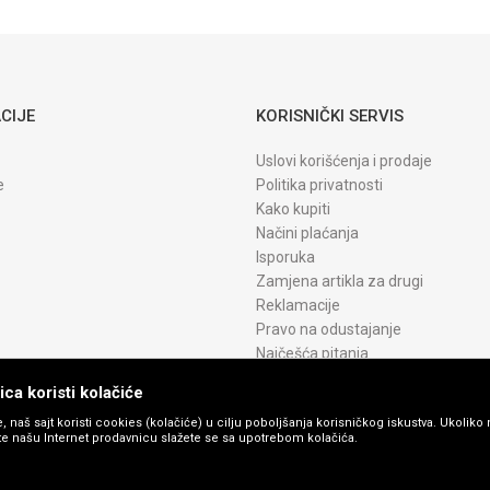
MF5940
MF6140 LBP
6650 6670
6680
CIJE
KORISNIČKI SERVIS
Uslovi korišćenja i prodaje
e
Politika privatnosti
Kako kupiti
Načini plaćanja
Isporuka
Zamjena artikla za drugi
Reklamacije
Pravo na odustajanje
Najčešća pitanja
ca koristi kolačiće
, naš sajt koristi cookies (kolačiće) u cilju poboljšanja korisničkog iskustva. Ukoliko 
ite našu Internet prodavnicu slažete se sa upotrebom kolačića.