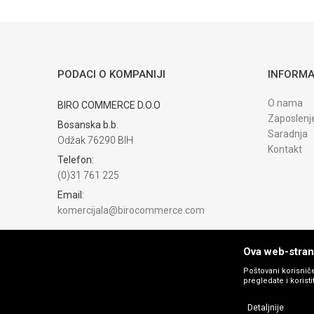
Trenutno nema komentara
PODACI O KOMPANIJI
INFORMA
O nama
BIRO COMMERCE D.O.O
Zaposlenj
Bosanska b.b.
Saradnja
Odžak 76290 BIH
Kontakt
Telefon:
(0)31 761 225
Email:
komercijala@birocommerce.com
Račun
UNICREDIT BANKA 3383302200076404
Ova web-strani
PIB:
Poštovani korisniče
pregledate i korist
254040500002
Matični broj:
Detaljnije