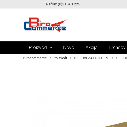
Telefon: (0)31 761 225
KE!
MOGUĆNOST ISPORUKE ZA 24H!
Proizvodi
Novo
Akcija
Brendovi
Birocommerce
Proizvodi
DIJELOVI ZA PRINTERE
DIJELOV