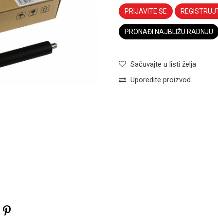
PRIJAVITE SE
REGISTRUJ
PRONAĐI NAJBLIŽU RADNJU
Sačuvajte u listi želja
Uporedite proizvod