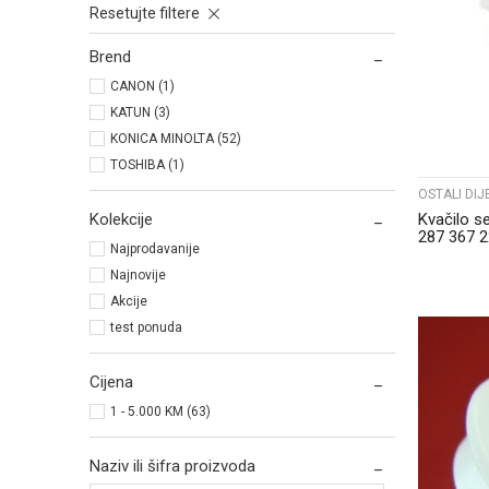
Resetujte filtere
Brend
CANON (1)
KATUN (3)
KONICA MINOLTA (52)
TOSHIBA (1)
OSTALI DIJ
Kvačilo s
Kolekcije
287 367 
Najprodavanije
Najnovije
Akcije
test ponuda
Cijena
1 - 5.000 KM (63)
Naziv ili šifra proizvoda