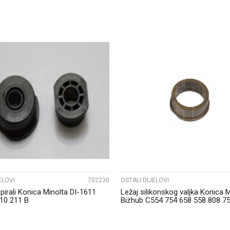
UPOREDI
UPOREDI
ELOVI
702230
OSTALI DIJELOVI
pirali Konica Minolta DI-1611
Ležaj silikonskog valjka Konica 
10 211 B
Bizhub C554 754 658 558 808 75