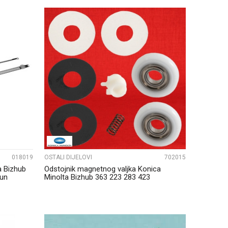
UPOREDI
018019
OSTALI DIJELOVI
702015
a Bizhub
Odstojnik magnetnog valjka Konica
un
Minolta Bizhub 363 223 283 423
A1UDR90100