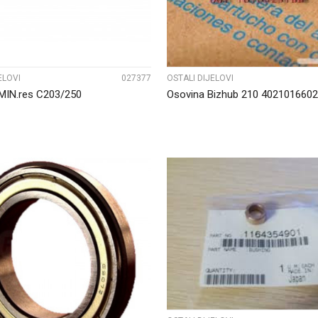
ELOVI
027377
OSTALI DIJELOVI
MIN.res C203/250
Osovina Bizhub 210 4021016602
UPOREDI
UPOREDI