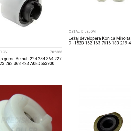
UPOREDI
OSTALI DIJELOVI
Ležaj developera Konica Minolta
DI-152B 162 163 7616 183 219 4
ELOVI
702388
ep.gume Bizhub 224 284 364 227
223 283 363 423 A0ED563900
UPOREDI
UPOREDI