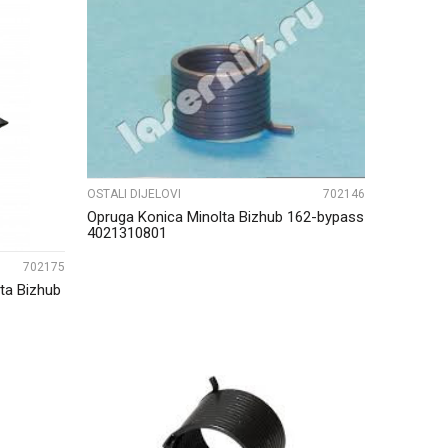
UPOREDI
OSTALI DIJELOVI
702146
Opruga Konica Minolta Bizhub 162-bypass
4021310801
702175
ta Bizhub
UPOREDI