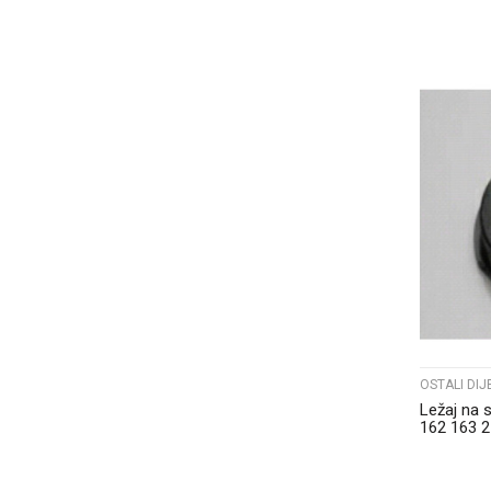
OSTALI DIJ
Ležaj na s
162 163 2