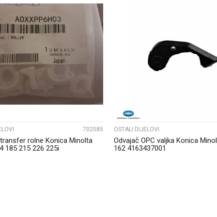
UPOREDI
UPOREDI
ELOVI
702085
OSTALI DIJELOVI
 transfer rolne Konica Minolta
Odvajač OPC valjka Konica Minol
4 185 215 226 225i
162 4163437001
H03