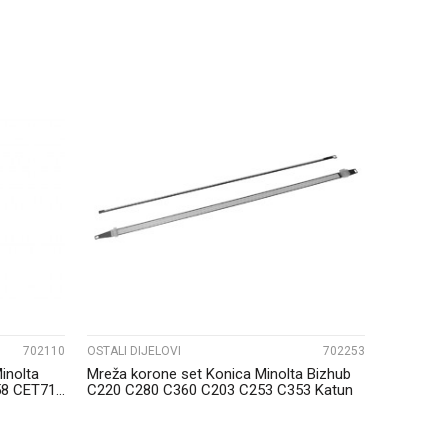
UPOREDI
702110
OSTALI DIJELOVI
702253
Minolta
Mreža korone set Konica Minolta Bizhub
8 CET71...
C220 C280 C360 C203 C253 C353 Katun