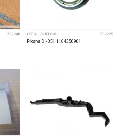
702048
OSTALI DIJELOVI
702225
Piksna DI-351 1164350901
UPOREDI