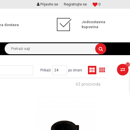
Prijavite se
Registrujte se
0
MOGUĆNOST ISPORUKE ZA 24H!
Jednostavna
za dostava
kupovina
Pretraži sajt
(
0
)
Prikaži
po strani
63 proizvoda