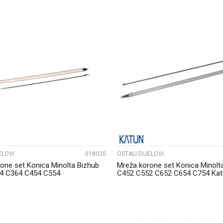
UPOREDI
UPOREDI
ELOVI
018020
OSTALI DIJELOVI
one set Konica Minolta Bizhub
Mreža korone set Konica Minolt
4 C364 C454 C554
C452 C552 C652 C654 C754 Kat