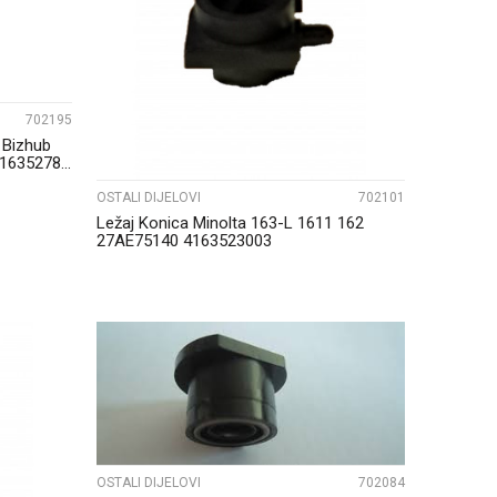
UPOREDI
702195
 Bizhub
1635278...
OSTALI DIJELOVI
702101
Ležaj Konica Minolta 163-L 1611 162
27AE75140 4163523003
UPOREDI
OSTALI DIJELOVI
702084