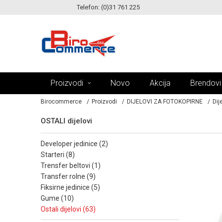
Telefon: (0)31 761 225
KE!
MOGUĆNOST ISPORUKE ZA 24H!
Proizvodi
Novo
Akcija
Brendovi
Birocommerce
Proizvodi
DIJELOVI ZA FOTOKOPIRNE
Dij
OSTALI dijelovi
developer jedinice (2)
starteri (8)
trensfer beltovi (1)
transfer rolne (9)
fiksirne jedinice (5)
gume (10)
ostali dijelovi (63)