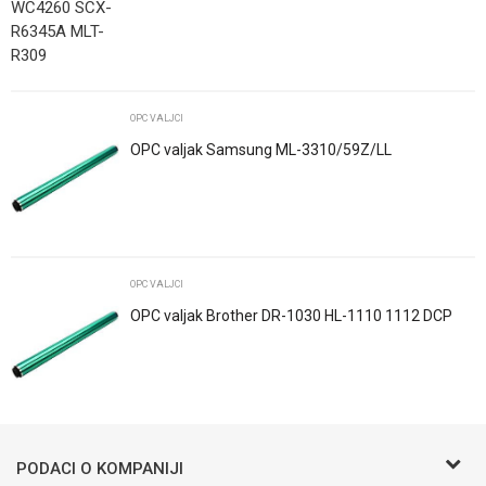
Poruka
OPC VALJCI
OPC valjak Samsung ML-3310/59Z/LL
POŠALJI
Trenutno nema komentara
OPC VALJCI
OPC valjak Brother DR-1030 HL-1110 1112 DCP
1510 MFP 1810 1910
PODACI O KOMPANIJI