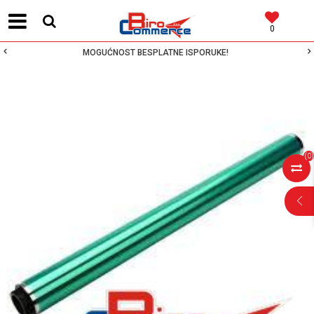
0
MOGUĆNOST BESPLATNE ISPORUKE!
(
0
)