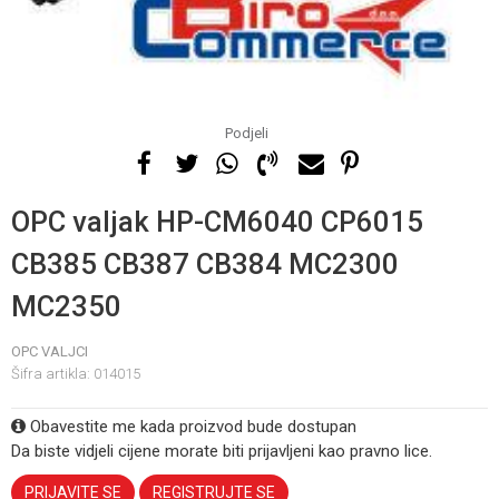
Podjeli
OPC valjak HP-CM6040 CP6015
CB385 CB387 CB384 MC2300
MC2350
OPC VALJCI
Šifra artikla:
014015
Obavestite me kada proizvod bude dostupan
Da biste vidjeli cijene morate biti prijavljeni kao pravno lice.
PRIJAVITE SE
REGISTRUJTE SE