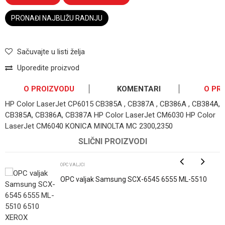
PRONAĐI NAJBLIŽU RADNJU
Sačuvajte u listi želja
Uporedite proizvod
O PROIZVODU
KOMENTARI
O PR
HP Color LaserJet CP6015 CB385A , CB387A , CB386A , CB384A,
CB385A, CB386A, CB387A HP Color LaserJet CM6030 HP Color
LaserJet CM6040 KONICA MINOLTA MC 2300,2350
OSTAVI KOMENTAR
SLIČNI PROIZVODI
Ime/Nadimak
OPC VALJCI
OPC valjak Samsung SCX-6545 6555 ML-5510
6510 XEROX WC4260 SCX-R6345A MLT-R309
Email