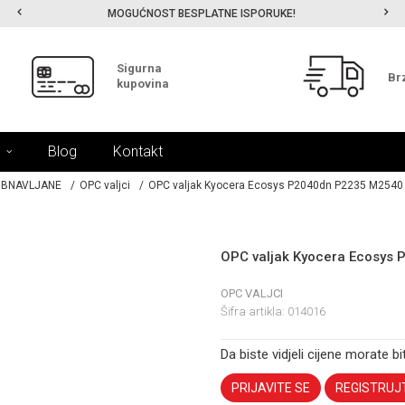
MOGUĆNOST BESPLATNE ISPORUKE!
Sigurna
Br
kupovina
Blog
Kontakt
 OBNAVLJANE
OPC valjci
OPC valjak Kyocera Ecosys P2040dn P2235 M254
OPC valjak Kyocera Ecosy
OPC VALJCI
Šifra artikla:
014016
Da biste vidjeli cijene morate bit
PRIJAVITE SE
REGISTRUJ