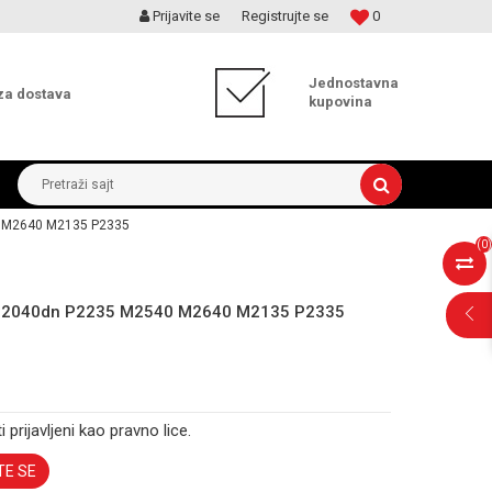
Prijavite se
Registrujte se
0
MOGUĆNOST ISPORUKE ZA 24H!
Jednostavna
za dostava
kupovina
Pretraži sajt
0 M2640 M2135 P2335
(
0
)
s P2040dn P2235 M2540 M2640 M2135 P2335
i prijavljeni kao pravno lice.
TE SE