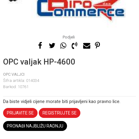
Podjeli
OPC valjak HP-4600
OPC VALJCI
Šifra artikla:
014034
Barkod:
10761
Da biste vidjeli cijene morate biti prijavljeni kao pravno lice.
PRIJAVITE SE
REGISTRUJTE SE
PRONAĐI NAJBLIŽU RADNJU