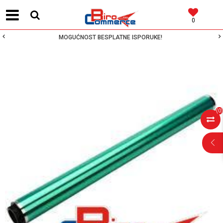
0
MOGUĆNOST BESPLATNE ISPORUKE!
(
0
)