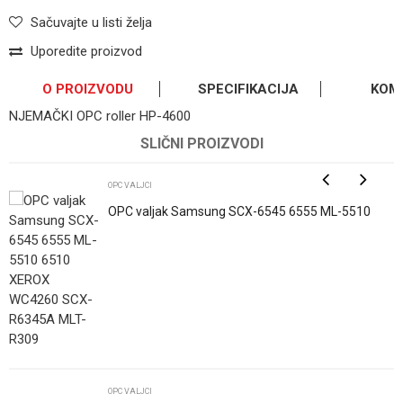
Sačuvajte u listi želja
Uporedite proizvod
O PROIZVODU
SPECIFIKACIJA
KOM
NJEMAČKI OPC roller HP-4600
OSTAVI KOMENTAR
Kategorija
OPC valjci
SLIČNI PROIZVODI
Ime/Nadimak
Osnovno pakovanje
0
OPC VALJCI
OPC valjak Samsung SCX-6545 6555 ML-5510
6510 XEROX WC4260 SCX-R6345A MLT-R309
Email
Poruka
OPC VALJCI