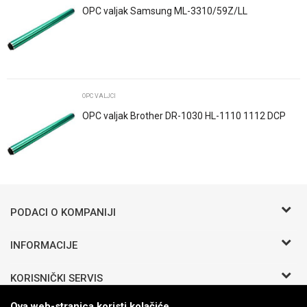
OPC valjak Samsung ML-3310/59Z/LL
POŠALJI
Trenutno nema komentara
OPC VALJCI
OPC valjak Brother DR-1030 HL-1110 1112 DCP
1510 MFP 1810 1910
PODACI O KOMPANIJI
BIRO COMMERCE D.O.O
INFORMACIJE
O nama
Bosanska b.b.
KORISNIČKI SERVIS
Zaposlenje
Odžak 76290 BIH
Saradnja
Uslovi korišćenja i prodaje
Ova web-stranica koristi kolačiće