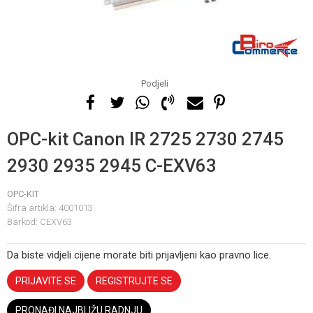
Podjeli
OPC-kit Canon IR 2725 2730 2745
2930 2935 2945 C-EXV63
OPC-KIT
Šifra artikla:
4001013
Barkod:
CEXV63
Da biste vidjeli cijene morate biti prijavljeni kao pravno lice.
PRIJAVITE SE
REGISTRUJTE SE
PRONAĐI NAJBLIŽU RADNJU