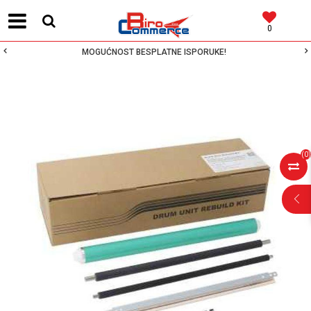
0
MOGUĆNOST BESPLATNE ISPORUKE!
(
0
)