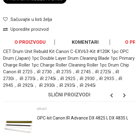
Sačuvajte u listi želja
Uporedite proizvod
O PROIZVODU
KOMENTARI
O PR
CET Drum Unit Rebuild Kit Canon C-EXV63-Kit #120K 1pc OPC
Drum (Japan) 1pc Double Layer Drum Cleaning Blade 1pc Primary
Charge Roller 1pc Charge Roller Cleaning Roller 1pc Drum Chip
Canon iR 2725，iR 2730，iR 2735，iR 2745，iR 2725i，iR
2730i， iR 2735i，iR 2745i，iR 2925，iR 2930，iR 2935，iR
2945，iR 2925i， iR 2930i，iR 2935i，iR 2945i
OSTAVI KOMENTAR
SLIČNI PROIZVODI
Ime/Nadimak
OPC-KIT
OPC-kit Canon IR Advance DX 4825 I, DX 4835 I,
IR DX 4845 I C-EXV62 Katun
Email