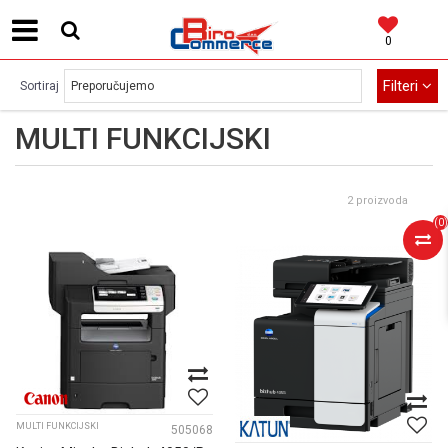
0
MOGUĆNOST BESPLATNE ISPORUKE!
Filteri
Sortiraj
MULTI FUNKCIJSKI
2 proizvoda
(
0
)
MULTI FUNKCIJSKI
505068