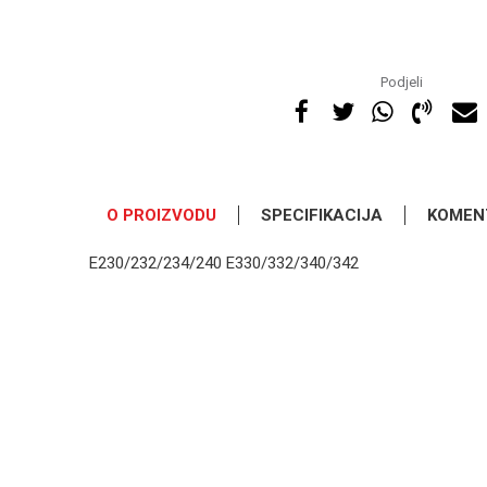
Podjeli
O PROIZVODU
SPECIFIKACIJA
KOMEN
E230/232/234/240 E330/332/340/342
OSTAVI KOMENTAR
Kategorija
Ime/Nadimak
Osnovno pakovanje
Poruka