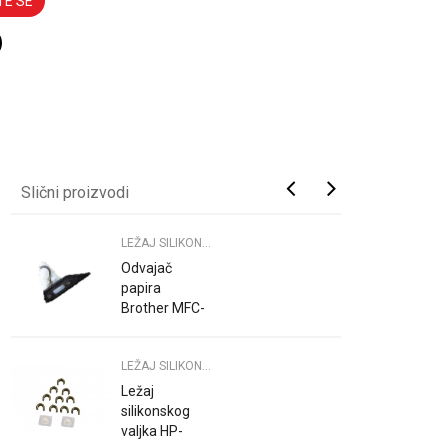
TE SE
Slični proizvodi
LEŽAJ SILIKONSKOG PRINTER
Odvajač
papira
Brother MFC-
7360 7460
DCP7060
LEŽAJ SILIKONSKOG PRINTER
MFC-2700
Ležaj
silikonskog
valjka HP-