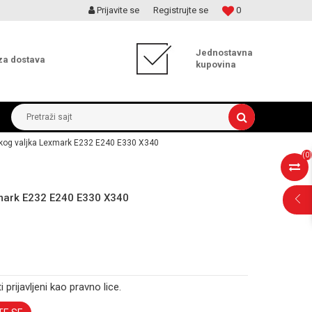
Prijavite se
Registrujte se
0
MOGUĆNOST BESPLATNE ISPORUKE!
Jednostavna
za dostava
kupovina
Pretraži sajt
skog valjka Lexmark E232 E240 E330 X340
(
0
)
xmark E232 E240 E330 X340
i prijavljeni kao pravno lice.