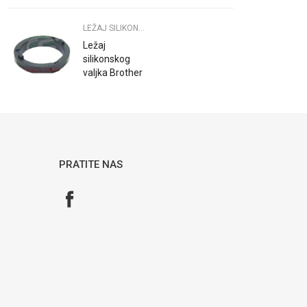
P2035 P2055
M400 401
LEŽAJ SILIKONSKOG PRINTER
M425
Ležaj
silikonskog
valjka Brother
HL-2030 2070
MFC 7420
7820
LM6736001
PRATITE NAS