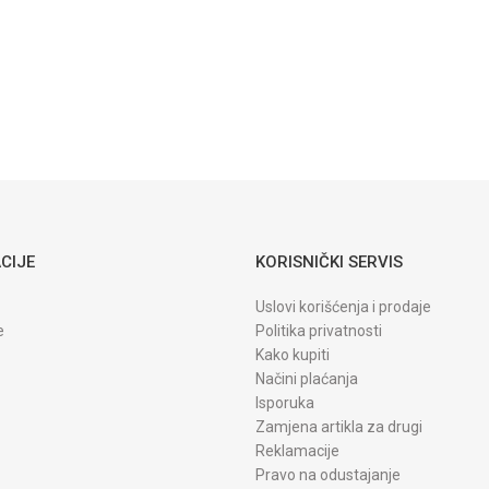
4100
LEŽAJ SILIKONSKOG PRINTER
Ležaj
silikonskog
valjka Lijevi
HP-5L 1100
2100 LBP 660
800 810 RB2-
3956-0...
CIJE
KORISNIČKI SERVIS
Uslovi korišćenja i prodaje
e
Politika privatnosti
Kako kupiti
Načini plaćanja
Isporuka
Zamjena artikla za drugi
Reklamacije
Pravo na odustajanje