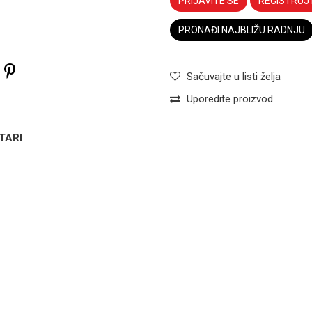
PRIJAVITE SE
REGISTRUJ
PRONAĐI NAJBLIŽU RADNJU
Sačuvajte u listi želja
Uporedite proizvod
TARI
LEŽAJ SILIKONSKOG PRINTER
Ležaj
Ležaj silikonskog printer
silikonskog
Email
1
valjka HP-
4100
LEŽAJ SILIKONSKOG PRINTER
Ležaj
silikonskog
valjka HP-