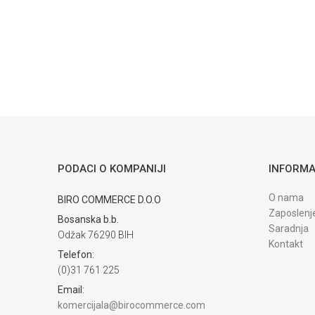
POŠALJI
Trenutno nema komentara
PODACI O KOMPANIJI
INFORMA
O nama
BIRO COMMERCE D.O.O
Zaposlenj
Bosanska b.b.
Saradnja
Odžak 76290 BIH
Kontakt
Telefon:
(0)31 761 225
Email:
komercijala@birocommerce.com