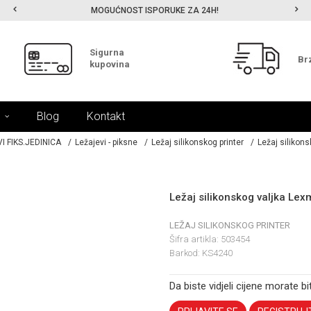
MOGUĆNOST ISPORUKE ZA 24H!
Sigurna
Br
kupovina
Blog
Kontakt
I FIKS.JEDINICA
Ležajevi - piksne
Ležaj silikonskog printer
Ležaj silikon
Ležaj silikonskog valjka Le
LEŽAJ SILIKONSKOG PRINTER
Šifra artikla:
503454
Barkod:
KS4240
Da biste vidjeli cijene morate bit