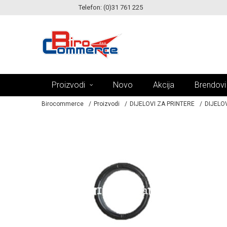
Telefon: (0)31 761 225
MOGUĆNOST BESPLATNE ISPORUKE!
Proizvodi
Novo
Akcija
Brendovi
Birocommerce
Proizvodi
DIJELOVI ZA PRINTERE
DIJELOV