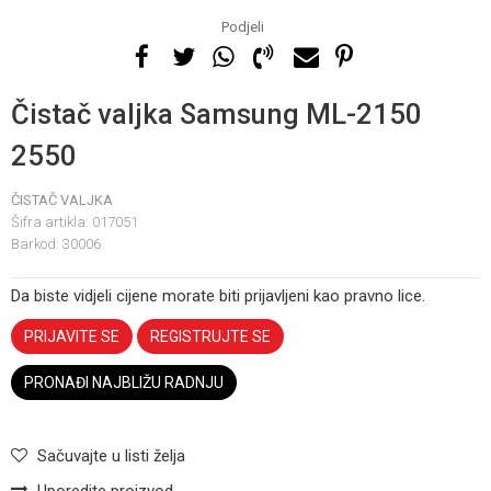
Podjeli
Čistač valjka Samsung ML-2150
2550
ČISTAČ VALJKA
Šifra artikla:
017051
Barkod:
30006
Da biste vidjeli cijene morate biti prijavljeni kao pravno lice.
PRIJAVITE SE
REGISTRUJTE SE
PRONAĐI NAJBLIŽU RADNJU
Sačuvajte u listi želja