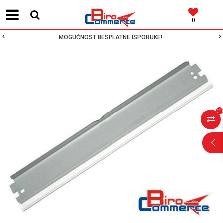
0
MOGUĆNOST BESPLATNE ISPORUKE!
(
0
)