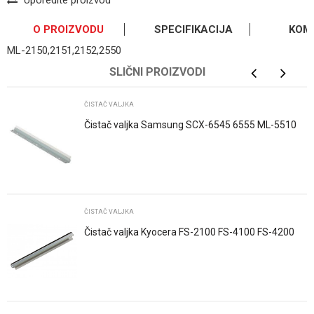
Uporedite proizvod
O PROIZVODU
SPECIFIKACIJA
KOM
ML-2150,2151,2152,2550
OSTAVI KOMENTAR
Kategorija
Čistač valjka
SLIČNI PROIZVODI
Ime/Nadimak
Osnovno pakovanje
1
ČISTAČ VALJKA
Čistač valjka Samsung SCX-6545 6555 ML-5510
6510 WC4260 SCX-R6345A MLT-R309
Email
Poruka
ČISTAČ VALJKA
Čistač valjka Kyocera FS-2100 FS-4100 FS-4200
FS-4300 M3040 M3540 M3550 DK-3...
POŠALJI