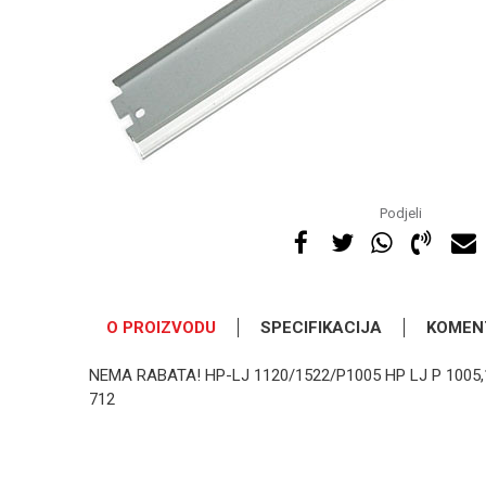
Podjeli
O PROIZVODU
SPECIFIKACIJA
KOMEN
NEMA RABATA! HP-LJ 1120/1522/P1005 HP LJ P 1005,10
712
OSTAVI KOMENTAR
Kategorija
Ime/Nadimak
Osnovno pakovanje