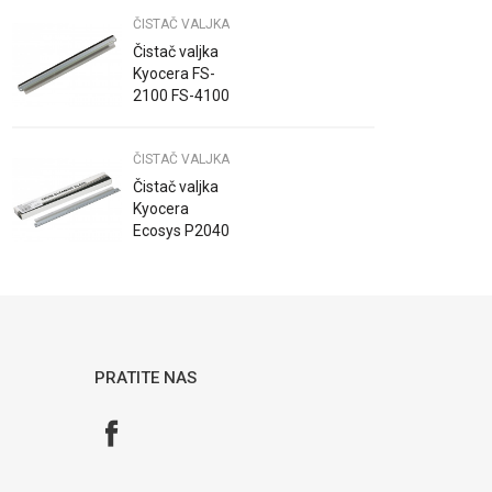
5510 6510
ČISTAČ VALJKA
WC4260 SCX-
R6345A MLT-
Čistač valjka
R309
Kyocera FS-
2100 FS-4100
FS-4200 FS-
4300 M3040
ČISTAČ VALJKA
M3540
M3550 DK-3...
Čistač valjka
Kyocera
Ecosys P2040
P2235 P2335
M2040
M2135
M2540
M2735
PRATITE NAS