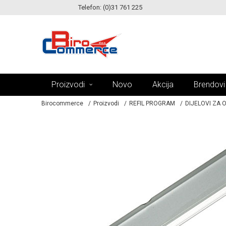
Telefon: (0)31 761 225
KE!
MOGUĆNOST ISPORUKE ZA 24H!
Proizvodi
Novo
Akcija
Brendovi
Birocommerce
Proizvodi
REFIL PROGRAM
DIJELOVI ZA