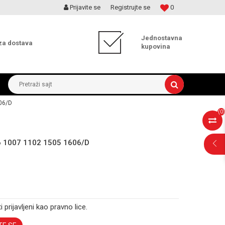
Prijavite se
Registrujte se
0
MOGUĆNOST ISPORUKE ZA 24H!
Jednostavna
za dostava
kupovina
Pretraži sajt
06/D
(
0
)
6 1007 1102 1505 1606/D
i prijavljeni kao pravno lice.