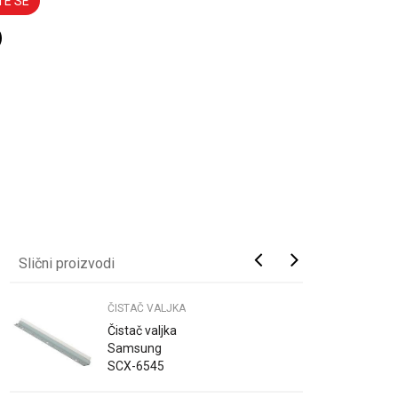
TE SE
Slični proizvodi
ČISTAČ VALJKA
Čistač valjka
Samsung
SCX-6545
6555 ML-