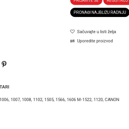
PRIJAVITE SE
REGISTRUJ
PRONAĐI NAJBLIŽU RADNJU
Sačuvajte u listi želja
Uporedite proizvod
TARI
06, 1007, 1008, 1102, 1505, 1566, 1606 M-1522, 1120, CANON
ČISTAČ VALJKA
Čistač valjka
Samsung ML-
Čistač valjka
2160 2165
Email
M2020
0