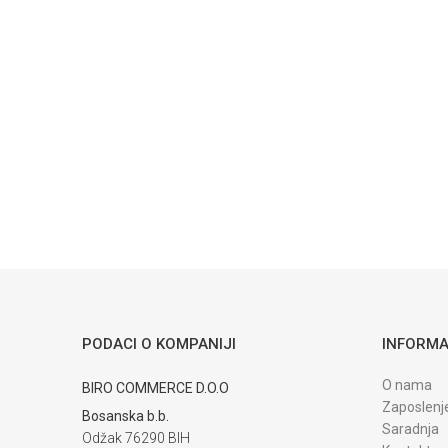
Poruka
POŠALJI
Trenutno nema komentara
PODACI O KOMPANIJI
INFORMA
O nama
BIRO COMMERCE D.O.O
Zaposlenj
Bosanska b.b.
Saradnja
Odžak 76290 BIH