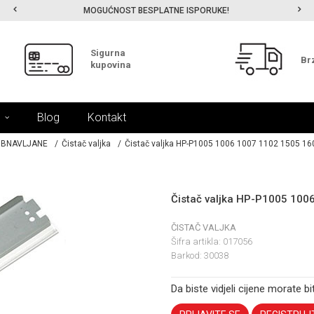
MOGUĆNOST BESPLATNE ISPORUKE!
Sigurna
Br
kupovina
Blog
Kontakt
 OBNAVLJANE
Čistač valjka
Čistač valjka HP-P1005 1006 1007 1102 1505 16
Čistač valjka HP-P1005 100
ČISTAČ VALJKA
Šifra artikla:
017056
Barkod:
30038
Da biste vidjeli cijene morate bit