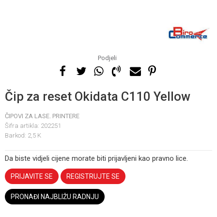
Podjeli
Čip za reset Okidata C110 Yellow
ČIPOVI ZA LASE. PRINTERE
Šifra artikla:
202251
Barkod:
2,5 K
Da biste vidjeli cijene morate biti prijavljeni kao pravno lice.
PRIJAVITE SE
REGISTRUJTE SE
PRONAĐI NAJBLIŽU RADNJU