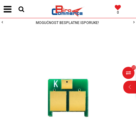
0
MOGUĆNOST BESPLATNE ISPORUKE!
(
0
)