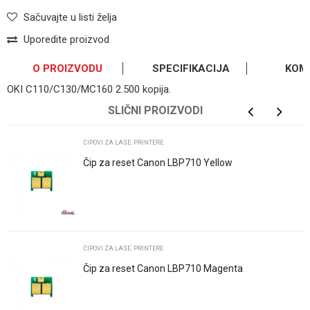
Sačuvajte u listi želja
Uporedite proizvod
O PROIZVODU
SPECIFIKACIJA
KOM
OKI C110/C130/MC160 2.500 kopija.
OSTAVI KOMENTAR
Kategorija
Čipovi za lase. printere
SLIČNI PROIZVODI
Ime/Nadimak
Osnovno pakovanje
0
ČIPOVI ZA LASE. PRINTERE
Čip za reset Canon LBP710 Yellow
Email
Poruka
ČIPOVI ZA LASE. PRINTERE
Čip za reset Canon LBP710 Magenta