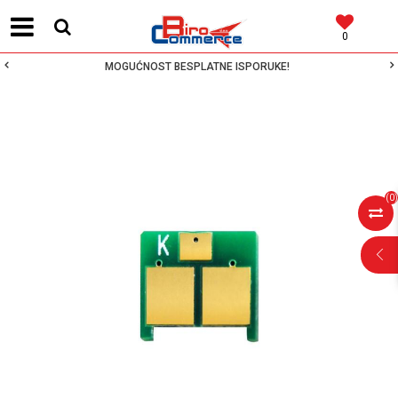
0
MOGUĆNOST BESPLATNE ISPORUKE!
(
0
)