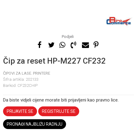
Podjeli
Čip za reset HP-M227 CF232
ČIPOVI ZA LASE. PRINTERE
Šifra artikla:
202133
Barkod:
CF232CHIP
Da biste vidjeli cijene morate biti prijavljeni kao pravno lice.
PRIJAVITE SE
REGISTRUJTE SE
PRONAĐI NAJBLIŽU RADNJU