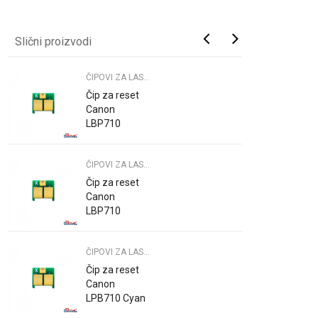
Slični proizvodi
ČIPOVI ZA LASE. PRINTERE
Čip za reset
Canon
LBP710
Yellow
ČIPOVI ZA LASE. PRINTERE
Čip za reset
Canon
LBP710
Magenta
ČIPOVI ZA LASE. PRINTERE
Čip za reset
Canon
LPB710 Cyan