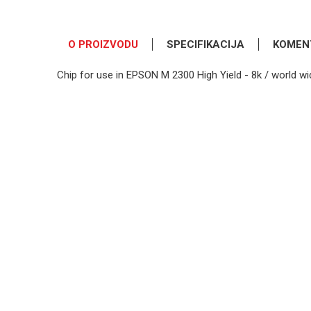
O PROIZVODU
SPECIFIKACIJA
KOMEN
Chip for use in EPSON M 2300 High Yield - 8k / world 
OSTAVI KOMENTAR
Kategorija
Ime/Nadimak
Osnovno pakovanje
Poruka
POŠALJI