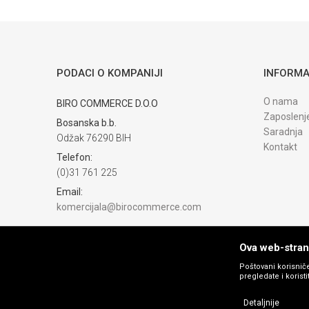
Trenutno nema komentara
PODACI O KOMPANIJI
INFORMA
O nama
BIRO COMMERCE D.O.O
Zaposlenj
Bosanska b.b.
Saradnja
Odžak 76290 BIH
Kontakt
Telefon:
(0)31 761 225
Email:
komercijala@birocommerce.com
Račun
UNICREDIT BANKA 3383302200076404
Ova web-strani
PIB:
Poštovani korisniče
pregledate i korist
254040500002
Matični broj:
Detaljnije