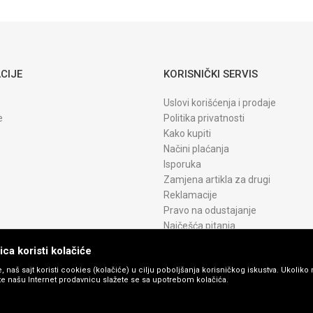
4000P 4700P
za drum
IUP16
CIJE
KORISNIČKI SERVIS
Uslovi korišćenja i prodaje
e
Politika privatnosti
Kako kupiti
Načini plaćanja
Isporuka
Zamjena artikla za drugi
Reklamacije
Pravo na odustajanje
Najčešća pitanja
ca koristi kolačiće
, naš sajt koristi cookies (kolačiće) u cilju poboljšanja korisničkog iskustva. Ukoliko 
ite našu Internet prodavnicu slažete se sa upotrebom kolačića.