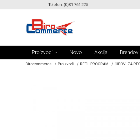
Telefon: (0)31 761 225
KE!
MOGUĆNOST ISPORUKE ZA 24H!
Proizvodi
Novo
Akcija
Brendovi
Birocommerce
Proizvodi
REFIL PROGRAM
ČIPOVI ZA RE