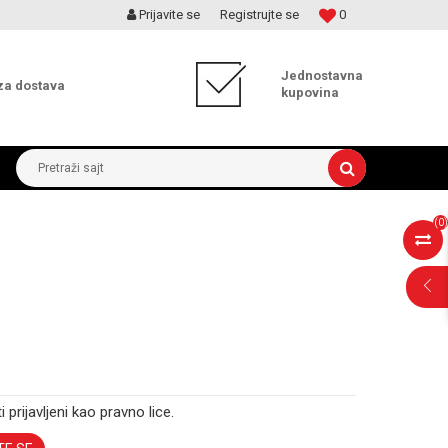
Prijavite se
Registrujte se
0
MOGUĆNOST ISPORUKE ZA 24H!
Jednostavna
za dostava
kupovina
Pretraži sajt
(
0
)
i prijavljeni kao pravno lice.