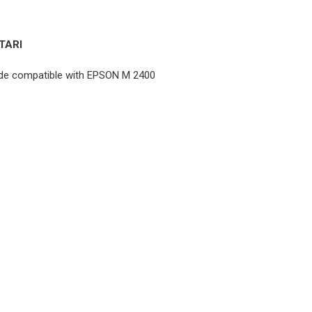
TARI
wide compatible with EPSON M 2400
ČIPOVI ZA LASE. PRINTERE
slobodna šifra
Čipovi za lase. printere
Email
1
ČIPOVI ZA LASE. PRINTERE
Kartica za
reset OKI-
B260
ČIPOVI ZA LASE. PRINTERE
Čip za reset
Konica
Minolta
Bizhub 3300P