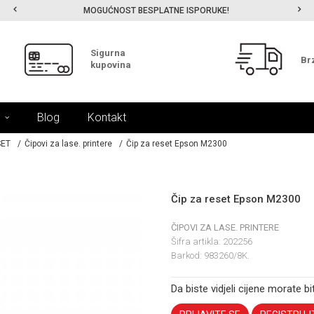
MOGUĆNOST BESPLATNE ISPORUKE!
Sigurna
Br
kupovina
Blog
Kontakt
SET
Čipovi za lase. printere
Čip za reset Epson M2300
Čip za reset Epson M2300
ČIPOVI ZA LASE. PRINTERE
Šifra artikla:
202256
Barkod:
983260/8K.
Da biste vidjeli cijene morate bit