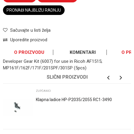
PRONAĐI NAJBLIŽU RADNJU
Sačuvajte u listi želja
Uporedite proizvod
O PROIZVODU
KOMENTARI
O PR
Developer Gear Kit (6007) for use in Ricoh AF1515;
MP161F/162F/171F/201SPF/301SP (5pcs)
OSTAVI KOMENTAR
SLIČNI PROIZVODI
Ime/Nadimak
ZUPČANICI
Klapna ladice HP-P2035/2055 RC1-3490
Email
Poruka