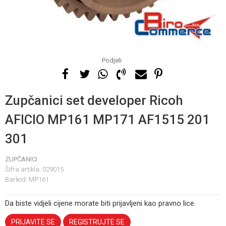
Podjeli
Zupčanici set developer Ricoh
AFICIO MP161 MP171 AF1515 201
301
ZUPČANICI
Šifra artikla:
029015
Barkod:
MP161
Da biste vidjeli cijene morate biti prijavljeni kao pravno lice.
PRIJAVITE SE
REGISTRUJTE SE