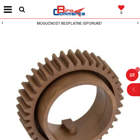
0
MOGUĆNOST BESPLATNE ISPORUKE!
(
0
)