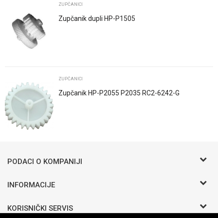
ZUPČANICI
Zupčanik dupli HP-P1505
POŠALJI
ZUPČANICI
Zupčanik HP-P2055 P2035 RC2-6242-G
Trenutno nema komentara
PODACI O KOMPANIJI
BIRO COMMERCE D.O.O
INFORMACIJE
O nama
Bosanska b.b.
KORISNIČKI SERVIS
Zaposlenje
Odžak 76290 BIH