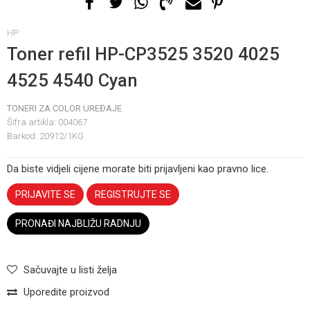
HP
Toner refil HP-CP3525 3520 4025
4525 4540 Cyan
TONERI ZA COLOR UREĐAJE
Šifra artikla:
004067
Barkod:
20912/1KG
Da biste vidjeli cijene morate biti prijavljeni kao pravno lice.
PRIJAVITE SE
REGISTRUJTE SE
PRONAĐI NAJBLIŽU RADNJU
Sačuvajte u listi želja
Uporedite proizvod