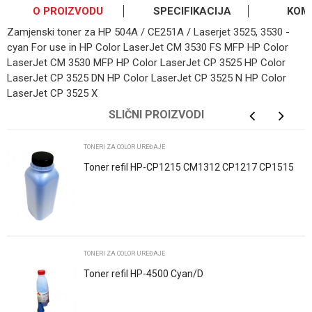
O PROIZVODU
SPECIFIKACIJA
KOM
Zamjenski toner za HP 504A / CE251A / Laserjet 3525, 3530 -
cyan For use in HP Color LaserJet CM 3530 FS MFP HP Color
LaserJet CM 3530 MFP HP Color LaserJet CP 3525 HP Color
LaserJet CP 3525 DN HP Color LaserJet CP 3525 N HP Color
LaserJet CP 3525 X
OSTAVI KOMENTAR
Kategorija
Toneri za color uređaje
SLIČNI PROIZVODI
Ime/Nadimak
Brend
HP
TONERI ZA COLOR UREĐAJE
Toner refil HP-CP1215 CM1312 CP1217 CP1515
CP1518 Cyan Katun
Email
Poruka
TONERI ZA COLOR UREĐAJE
Toner refil HP-4500 Cyan/D