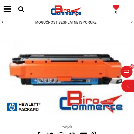
0
MOGUĆNOST BESPLATNE ISPORUKE!
(
0
)
Podjeli