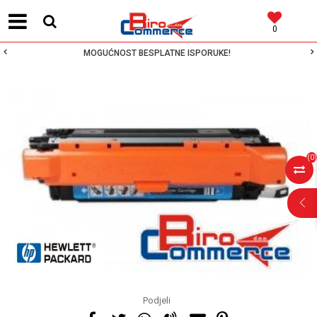
0
MOGUĆNOST BESPLATNE ISPORUKE!
(
0
)
Podjeli