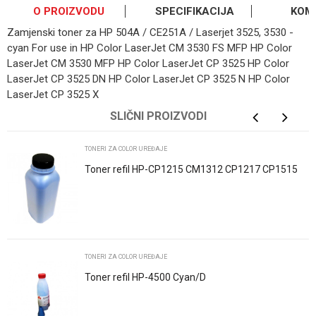
O PROIZVODU
SPECIFIKACIJA
KOM
Zamjenski toner za HP 504A / CE251A / Laserjet 3525, 3530 -
cyan For use in HP Color LaserJet CM 3530 FS MFP HP Color
LaserJet CM 3530 MFP HP Color LaserJet CP 3525 HP Color
LaserJet CP 3525 DN HP Color LaserJet CP 3525 N HP Color
LaserJet CP 3525 X
OSTAVI KOMENTAR
Kategorija
Toneri za color uređaje
SLIČNI PROIZVODI
Ime/Nadimak
Brend
HP
TONERI ZA COLOR UREĐAJE
Toner refil HP-CP1215 CM1312 CP1217 CP1515
CP1518 Cyan Katun
Email
Poruka
TONERI ZA COLOR UREĐAJE
Toner refil HP-4500 Cyan/D