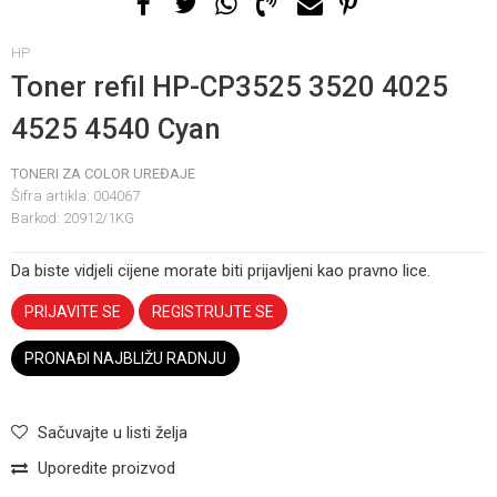
HP
Toner refil HP-CP3525 3520 4025
4525 4540 Cyan
TONERI ZA COLOR UREĐAJE
Šifra artikla:
004067
Barkod:
20912/1KG
Da biste vidjeli cijene morate biti prijavljeni kao pravno lice.
PRIJAVITE SE
REGISTRUJTE SE
PRONAĐI NAJBLIŽU RADNJU
Sačuvajte u listi želja
Uporedite proizvod