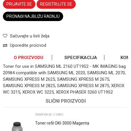
PRIJAVITE SE
REGISTRUJTE SE
PRONAĐI NAJBLIŽU RADNJU
Sačuvajte u listi želja
Uporedite proizvod
O PROIZVODU
SPECIFIKACIJA
KOM
Toner for use in SAMSUNG ML 2160 UT19S2 - MK IMAGING bag
20984 compatible with SAMSUNG ML 2020, SAMSUNG ML 2070,
SAMSUNG XPRESS M 2625, SAMSUNG XPRESS M 2675,
SAMSUNG XPRESS M 2825, SAMSUNG XPRESS M 2875, XEROX
WC 3215, XEROX WC 3225, XEROX PHASER 3260 UT19S2
OSTAVI KOMENTAR
Kategorija
Toner na kg. u vreći
SLIČNI PROIZVODI
Ime/Nadimak
Osnovno pakovanje
1
TONER NA KG. U VREĆI
Toner refil OKI-3000 Magenta
Email