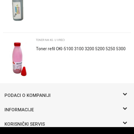
Poruka
TONER NA KG. U VREĆI
Toner refil OKI-5100 3100 3200 5200 5250 5300
5400 Magenta
POŠALJI
Trenutno nema komentara
PODACI O KOMPANIJI
BIRO COMMERCE D.O.O
INFORMACIJE
O nama
Bosanska b.b.
KORISNIČKI SERVIS
Zaposlenje
Odžak 76290 BIH
Saradnja