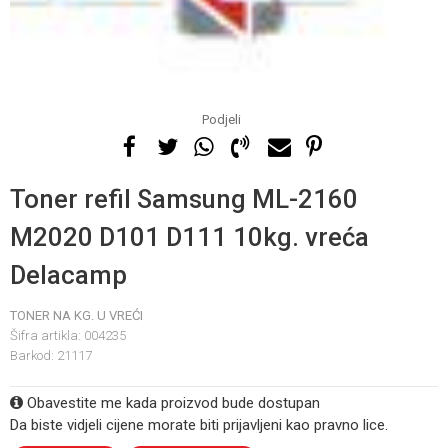
Podjeli
Toner refil Samsung ML-2160
M2020 D101 D111 10kg. vreća
Delacamp
TONER NA KG. U VREĆI
Šifra artikla:
004235
Barkod:
21117
Obavestite me kada proizvod bude dostupan
Da biste vidjeli cijene morate biti prijavljeni kao pravno lice.