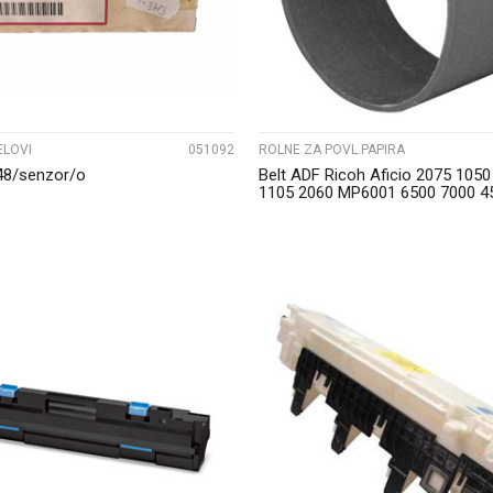
ELOVI
051092
ROLNE ZA POVL.PAPIRA
8/senzor/o
Belt ADF Ricoh Aficio 2075 1050
1105 2060 MP6001 6500 7000 4
UPOREDI
UPOREDI