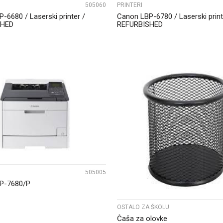
505060
PRINTERI
-6680 / Laserski printer /
Canon LBP-6780 / Laserski print
SHED
REFURBISHED
UPOREDI
UPOREDI
505005
P-7680/P
OSTALO ZA ŠKOLU
Čaša za olovke