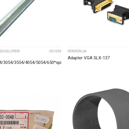
UPOREDI
UPOREDI
 DEVELOPERI
051090
PERIFERIJA
Adapter VGA SLX-137
4/3054/3554/4054/5054/650*spirala/o
UPOREDI
UPOREDI