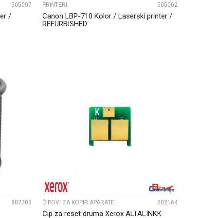
505007
PRINTERI
505002
er /
Canon LBP-710 Kolor / Laserski printer /
REFURBISHED
UPOREDI
802203
ČIPOVI ZA KOPIR APARATE
202164
Čip za reset druma Xerox ALTALINKK