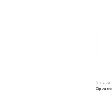
ČIPOVI ZA 
Čip za re