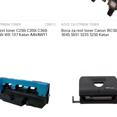
TPADNI TONER
728012
BOCE ZA OTPADNI TONER
est toner C250i C300i C360i
Boca za rest toner Canon IRC5
50i WX-107 Katun AAVAWY1
5045 5051 5235 5250 Katun
UPOREDI
UPOREDI