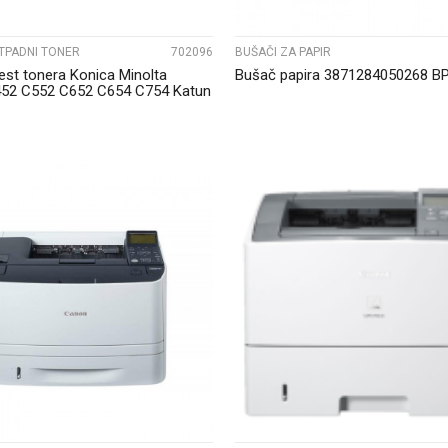
TPADNI TONER
702096
BUŠAČI ZA PAPIR
est tonera Konica Minolta
Bušač papira 3871284050268 B
452 C552 C652 C654 C754 Katun
..
UPOREDI
UPOREDI