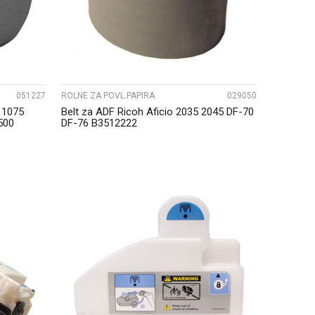
051227
ROLNE ZA POVL.PAPIRA
029050
 1075
Belt za ADF Ricoh Aficio 2035 2045 DF-70
500
DF-76 B3512222
UPOREDI