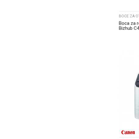
BOCE ZA O
Boca za r
Bizhub C
A0XPWY1.