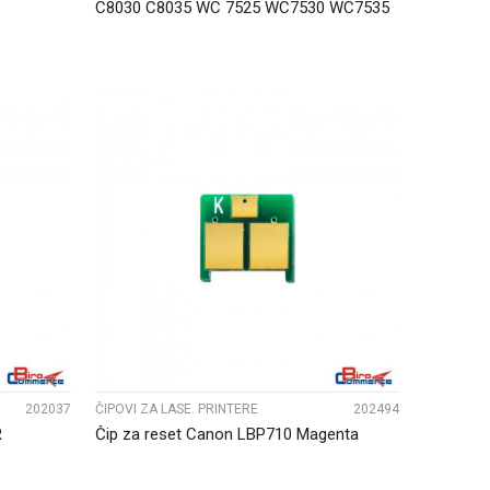
C8030 C8035 WC 7525 WC7530 WC7535
013R006...
UPOREDI
202037
ČIPOVI ZA LASE. PRINTERE
202494
R
Čip za reset Canon LBP710 Magenta