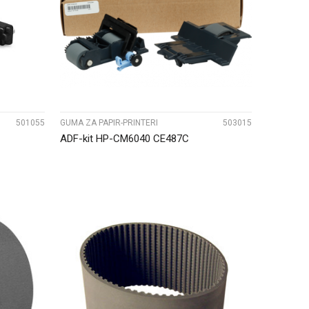
UPOREDI
501055
GUMA ZA PAPIR-PRINTERI
503015
ADF-kit HP-CM6040 CE487C
UPOREDI