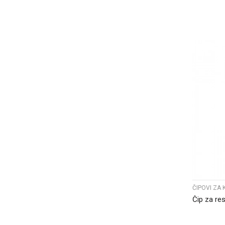
ČIPOVI ZA 
Čip za re