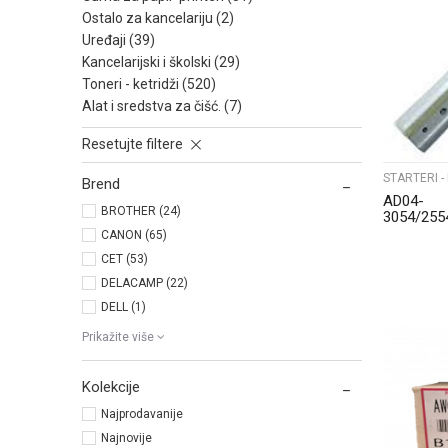
ostalo za kancelariju (2)
uređaji (39)
kancelarijski i školski (29)
toneri - ketridži (520)
alat i sredstva za čišć. (7)
Resetujte filtere
STARTERI -
Brend
AD04-
BROTHER (24)
3054/255
CANON (65)
CET (53)
DELACAMP (22)
DELL (1)
Prikažite više
Kolekcije
Najprodavanije
Najnovije