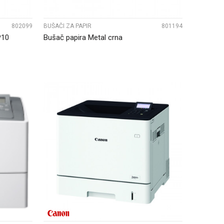
802099
BUŠAČI ZA PAPIR
801194
P10
Bušač papira Metal crna
UPOREDI