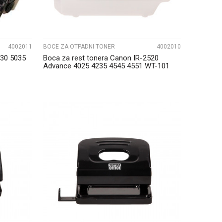
4002011
BOCE ZA OTPADNI TONER
4002010
030 5035
Boca za rest tonera Canon IR-2520
Advance 4025 4235 4545 4551 WT-101
Katun
UPOREDI