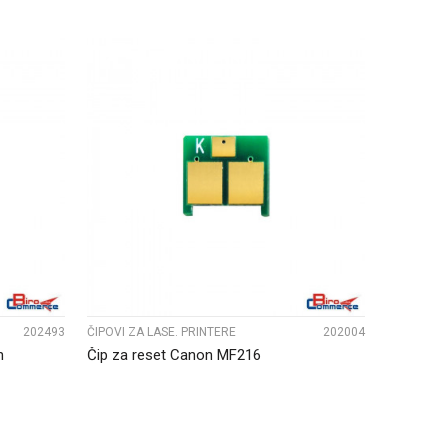
UPOREDI
202493
ČIPOVI ZA LASE. PRINTERE
202004
n
Čip za reset Canon MF216