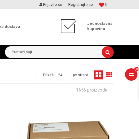
Prijavite se
Registrujte se
0
MOGUĆNOST ISPORUKE ZA 24H!
Jednostavna
za dostava
kupovina
Pretraži sajt
(
0
)
Prikaži
po strani
1656 proizvoda