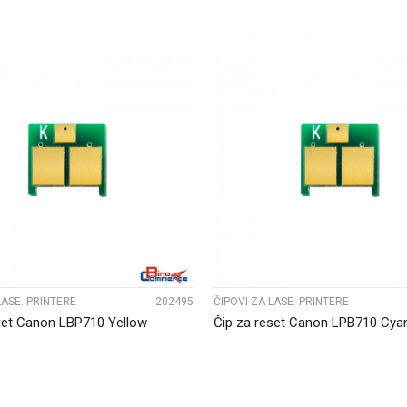
UPOREDI
UPOREDI
LASE. PRINTERE
202495
ČIPOVI ZA LASE. PRINTERE
set Canon LBP710 Yellow
Čip za reset Canon LPB710 Cya