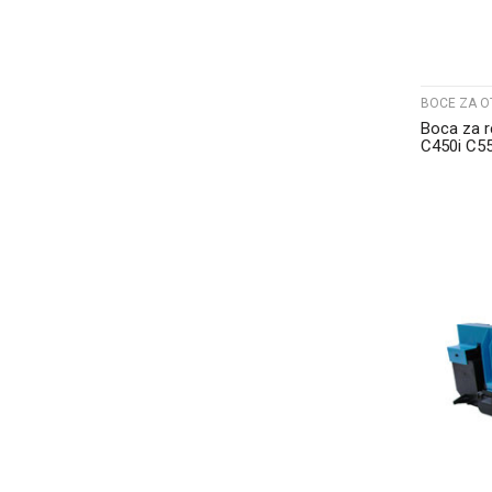
BOCE ZA O
Boca za r
C450i C5