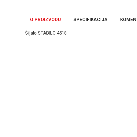
O PROIZVODU
SPECIFIKACIJA
KOMEN
Šiljalo STABILO 4518
OSTAVI KOMENTAR
Kategorija
Ime/Nadimak
Osnovno pakovanje
Poruka
POŠALJI