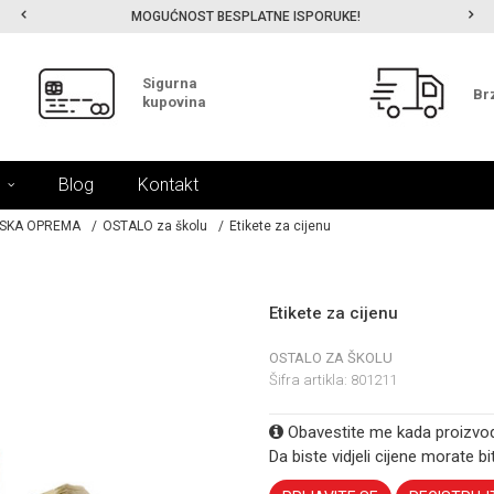
MOGUĆNOST BESPLATNE ISPORUKE!
Sigurna
Br
kupovina
Blog
Kontakt
SKA OPREMA
OSTALO za školu
Etikete za cijenu
Etikete za cijenu
OSTALO ZA ŠKOLU
Šifra artikla:
801211
Obavestite me kada proizvo
Da biste vidjeli cijene morate bit