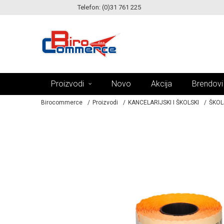
Telefon: (0)31 761 225
KE!
MOGUĆNOST ISPORUKE ZA 24H!
Proizvodi
Novo
Akcija
Brendovi
Birocommerce
Proizvodi
KANCELARIJSKI I ŠKOLSKI
ŠKOL