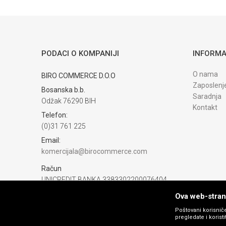
Trenutno nema komentara
PODACI O KOMPANIJI
INFORMA
O nama
BIRO COMMERCE D.O.O
Zaposlenj
Bosanska b.b.
Saradnja
Odžak 76290 BIH
Kontakt
Telefon:
(0)31 761 225
Email:
komercijala@birocommerce.com
Račun
UNICREDIT BANKA 3383302200076404
PIB:
Ova web-strani
254040500002
Poštovani korisniče
pregledate i korist
Matični broj: