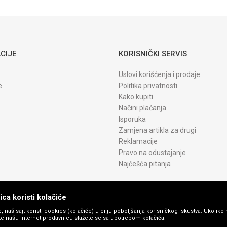
CIJE
KORISNIČKI SERVIS
Uslovi korišćenja i prodaje
e
Politika privatnosti
Kako kupiti
Načini plaćanja
Isporuka
Zamjena artikla za drugi
Reklamacije
Pravo na odustajanje
Najčešća pitanja
ca koristi kolačiće
, naš sajt koristi cookies (kolačiće) u cilju poboljšanja korisničkog iskustva. Ukoliko 
ite našu Internet prodavnicu slažete se sa upotrebom kolačića.