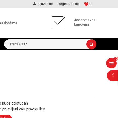
Prijavite se
Registrujte se
0
MOGUĆNOST ISPORUKE ZA 24H!
Jednostavna
za dostava
kupovina
Pretraži sajt
(
0
)
d bude dostupan
i prijavljeni kao pravno lice.