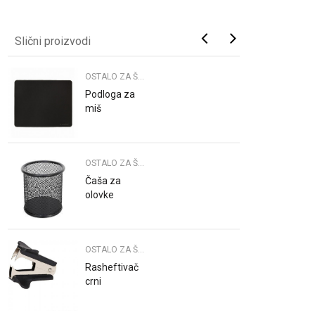
Slični proizvodi
OSTALO ZA ŠKOLU
Podloga za
miš
OSTALO ZA ŠKOLU
Čaša za
olovke
OSTALO ZA ŠKOLU
Rasheftivač
crni