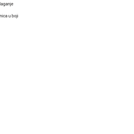
ulaganje
nica u boji
BLOG
Monitor Gaming R
Rampage 25" crni LED/IPS mo
Full HD sliku pri 100Hz, 1ms o
kutove gledanja te HDMI i 
glatko i jasno iskustvo
DETALJNIJE