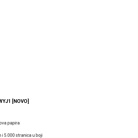
YJ1 [NOVO]
tova papira
 i 5.000 stranica u boji