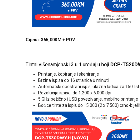
Cijena: 365,00KM + PDV
Tintni višenamjenski 3 u 1 uređaj u boji
DCP-T520DW
Printanje, kopiranje i skeniranje
Brzina ispisa do 16 stranica u minuti
Automatski obostrani ispis; ulazna ladica za 150 lis
Rezolucija ispisa: do 1.200 x 6.000 dpi
5 GHz bežično i USB povezivanje, mobilno printanje
Bočice tinte za ispis do 15.000 (2 x 7.500) crno-bijelih