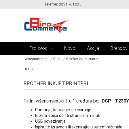
Telefon: (0)31 761 225
KE!
MOGUĆNOST ISPORUKE ZA 24H!
Proizvodi
Novo
Akcija
Brendovi
Birocommerce
Blog
Brother Inkjet printeri
BLOG
BROTHER INKJET PRINTERI
Tintni višenamjenski 3 u 1 uređaj u boji
DCP - T230Y
Printanje, kopiranje i skeniranje
Brzina ispisa do 16 stranica u minuti
USB povezivanje
Ispisujte izravno s ili skenirajte u putem računala