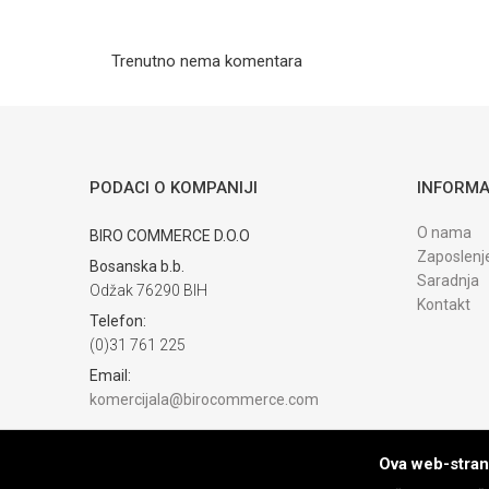
Trenutno nema komentara
PODACI O KOMPANIJI
INFORMA
O nama
BIRO COMMERCE D.O.O
Zaposlenj
Bosanska b.b.
Saradnja
Odžak 76290 BIH
Kontakt
Telefon:
(0)31 761 225
Email:
komercijala@birocommerce.com
Račun
UNICREDIT BANKA 3383302200076404
Ova web-strani