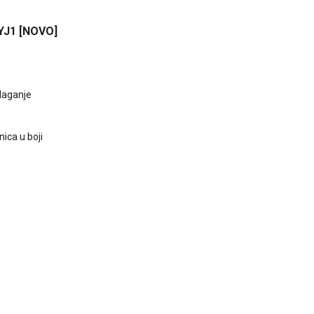
J1 [NOVO]
ulaganje
nica u boji