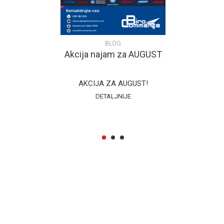
BLOG
ampage
Akcija najam za AUGUST
Monitor 
nitor donosi
AKCIJA ZA AUGUST!
Rampage CR2
daziv, široke
180Hz gamin
DETALJNIJE
VGA ulaze za
koji donos
 p...
1
2
3