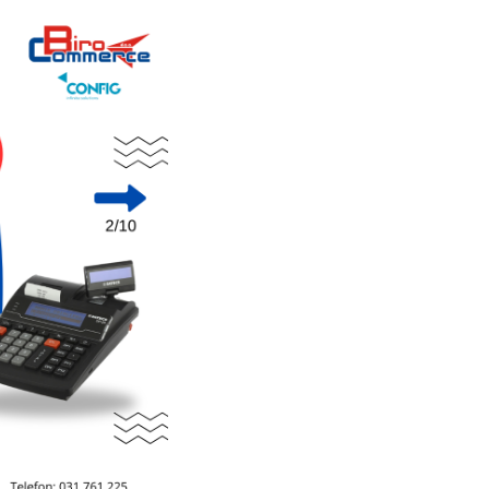
BLOG
Monitor Gaming R
Rampage 25" crni LED/IPS mo
Full HD sliku pri 100Hz, 1ms o
kutove gledanja te HDMI i 
glatko i jasno iskustvo
DETALJNIJE