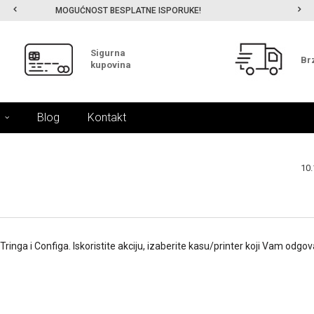
MOGUĆNOST ISPORUKE ZA 24H!
Sigurna
Br
kupovina
Blog
Kontakt
10.
17.
Nov.
inga i Configa. Iskoristite akciju, izaberite kasu/printer koji Vam odgov