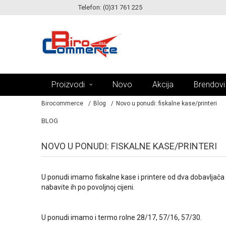
Telefon: (0)31 761 225
MOGUĆNOST BESPLATNE ISPORUKE!
Proizvodi
Novo
Akcija
Brendovi
Birocommerce
Blog
Novo u ponudi: fiskalne kase/printeri
BLOG
NOVO U PONUDI: FISKALNE KASE/PRINTERI
U ponudi imamo fiskalne kase i printere od dva dobavljača Tr
nabavite ih po povoljnoj cijeni.
U ponudi imamo i termo rolne 28/17, 57/16, 57/30.