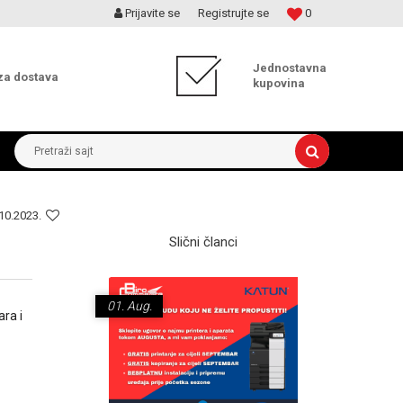
Prijavite se
Registrujte se
0
MOGUĆNOST BESPLATNE ISPORUKE!
Jednostavna
za dostava
kupovina
Pretraži sajt
10.2023.
Slični članci
01.
Aug.
18.
Nov.
ara i