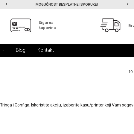
MOGUĆNOST BESPLATNE ISPORUKE!
Sigurna
Br
kupovina
Blog
Kontakt
10.
17.
Nov.
inga i Configa. Iskoristite akciju, izaberite kasu/printer koji Vam odgov