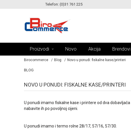
Telefon: (0)31 761 225
KE!
MOGUĆNOST ISPORUKE ZA 24H!
Proizvodi
Novo
Akcija
Brendovi
Birocommerce
Blog
Novo u ponudi: fiskalne kase/printeri
BLOG
NOVO U PONUDI: FISKALNE KASE/PRINTERI
U ponudi imamo fiskalne kase i printere od dva dobavljača Tr
nabavite ih po povoljnoj cijeni.
U ponudi imamo i termo rolne 28/17, 57/16, 57/30.