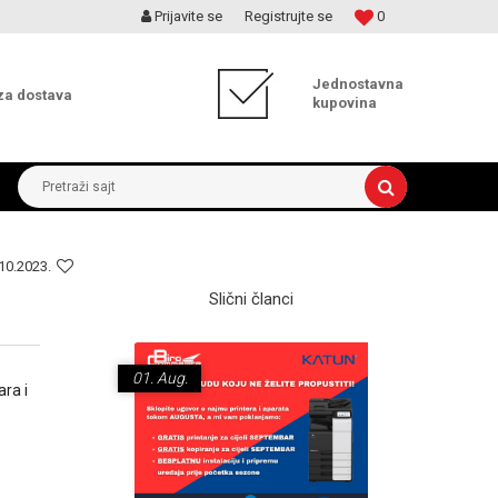
Prijavite se
Registrujte se
0
MOGUĆNOST ISPORUKE ZA 24H!
Jednostavna
za dostava
kupovina
Pretraži sajt
10.2023.
Slični članci
01.
Aug.
18.
Nov.
ara i