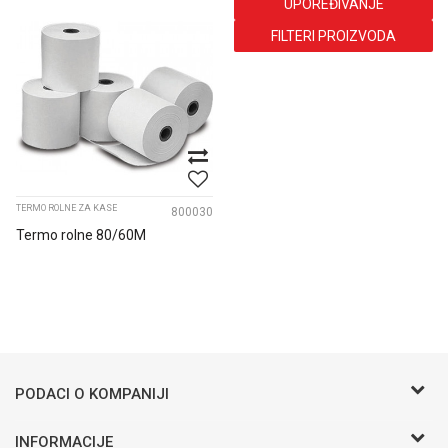
UPOREĐIVANJE
FILTERI PROIZVODA
TERMO ROLNE ZA KASE
800030
Termo rolne 80/60M
PODACI O KOMPANIJI
BIRO COMMERCE D.O.O
INFORMACIJE