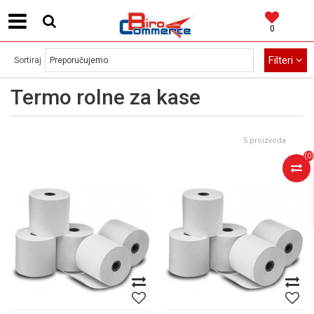
0
MOGUĆNOST BESPLATNE ISPORUKE!
Filteri
Sortiraj
Termo rolne za kase
5 proizvoda
(
0
)