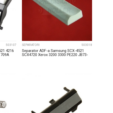
UPOREDI
503107
SEPARATORI
503018
521 4216
Separator ADF-a Samsung SCX-4521
1709A
SCX4720 Xerox 3200 3300 PE220 JB73-
00052A
UPOREDI