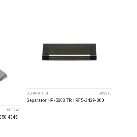
UPOREDI
SEPARATORI
503210
Separator HP-5000 TR1 RF5-3439-000
503247
350 4345