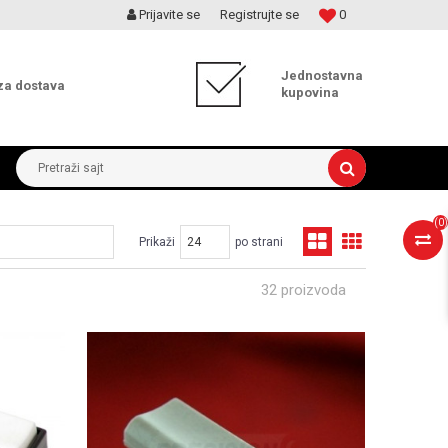
Prijavite se
Registrujte se
0
MOGUĆNOST ISPORUKE ZA 24H!
Jednostavna
za dostava
kupovina
Pretraži sajt
(
0
)
Prikaži
po strani
32 proizvoda