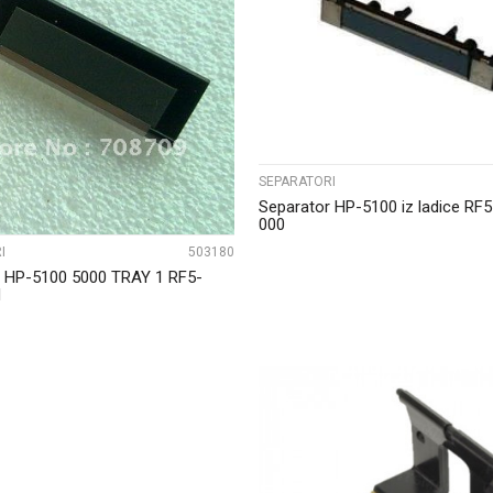
UPOREDI
UPOREDI
SEPARATORI
Separator HP-5100 iz ladice RF
000
I
503180
r HP-5100 5000 TRAY 1 RF5-
N