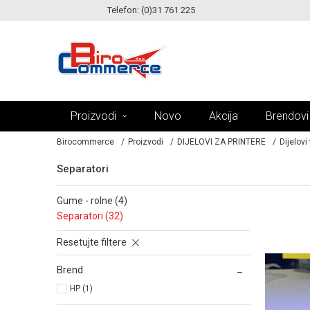
Telefon: (0)31 761 225
KE!
MOGUĆNOST ISPORUKE ZA 24H!
Proizvodi
Novo
Akcija
Brendovi
Birocommerce
Proizvodi
DIJELOVI ZA PRINTERE
Dijelovi
Separatori
gume - rolne (4)
separatori (32)
Resetujte filtere
Brend
HP (1)