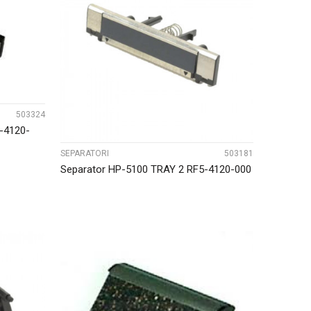
UPOREDI
503324
5-4120-
SEPARATORI
503181
Separator HP-5100 TRAY 2 RF5-4120-000