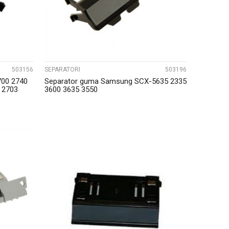
503156
SEPARATORI
503196
700 2740
Separator guma Samsung SCX-5635 2335
 2703
3600 3635 3550
UPOREDI