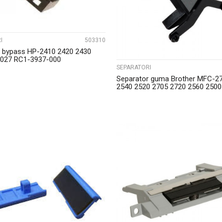
I
503310
r bypass HP-2410 2420 2430
027 RC1-3937-000
SEPARATORI
Separator guma Brother MFC-2
2540 2520 2705 2720 2560 2500
2380
UPOREDI
UPOREDI