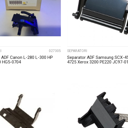
UPOREDI
UPOREDI
I
027305
SEPARATORI
r ADF Canon L-280 L-300 HP
Separator ADF Samsung SCX-4
0 HG5-0704
4725 Xerox 3200 PE220 JC97-0
UPOREDI
UPOREDI