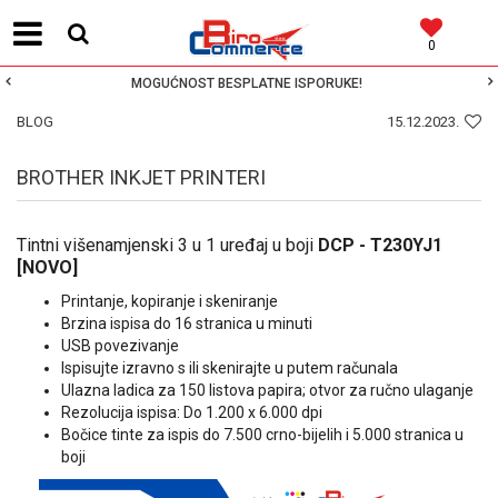
0
MOGUĆNOST BESPLATNE ISPORUKE!
BLOG
15.12.2023.
BROTHER INKJET PRINTERI
Tintni višenamjenski 3 u 1 uređaj u boji
DCP - T230YJ1
[NOVO]
Printanje, kopiranje i skeniranje
Brzina ispisa do 16 stranica u minuti
USB povezivanje
Ispisujte izravno s ili skenirajte u putem računala
Ulazna ladica za 150 listova papira; otvor za ručno ulaganje
Rezolucija ispisa: Do 1.200 x 6.000 dpi
Bočice tinte za ispis do 7.500 crno-bijelih i 5.000 stranica u
boji